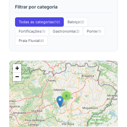
Filtrar por categoria
Todas as categorias
Baloiço
(10)
(2)
Fortificações
Gastronomia
Ponte
(1)
(2)
(1)
Praia Fluvial
(4)
+
−
9