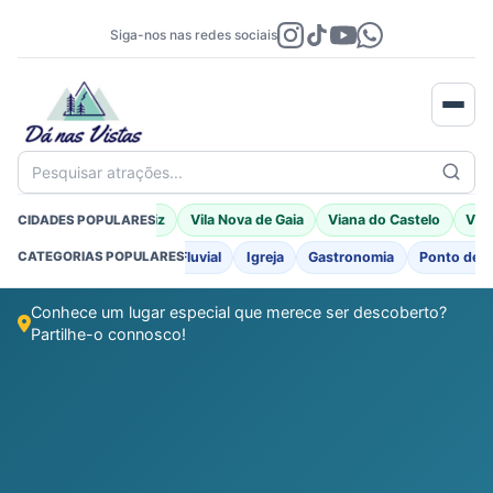
Siga-nos nas redes sociais
Pesquisar atrações...
Braga
Porto Moniz
Vila Nova de Gaia
Viana do Castelo
Vila
CIDADES POPULARES
o
Fortificações
Praia Fluvial
Igreja
Gastronomia
Ponto de I
CATEGORIAS POPULARES
Conhece um lugar especial que merece ser descoberto?
Partilhe-o connosco!