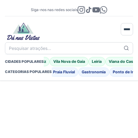
Siga-nos nas redes sociais
Pesquisar atrações...
Braga
Porto Moniz
Vila Nova de Gaia
Leiria
Viana do Caste
CIDADES POPULARES
Fortificações
Igreja
Praia Fluvial
Gastronomia
Ponto de Int
CATEGORIAS POPULARES