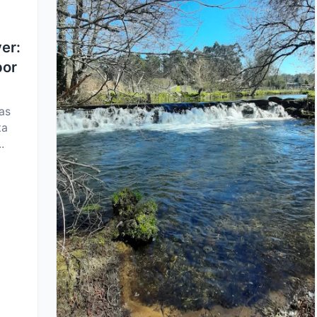
er:
por
as
ta
.