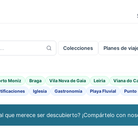
.
Colecciones
Planes de viaj
orto Moniz
Braga
Vila Nova de Gaia
Leiria
Viana do C
tificaciones
Iglesia
Gastronomía
Playa Fluvial
Punto 
al que merece ser descubierto? ¡Compártelo con nos