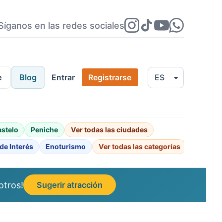
Síganos en las redes sociales
e
Blog
Entrar
Registrarse
astelo
Peniche
Ver todas las ciudades
de Interés
Enoturismo
Ver todas las categorías
otros!
Sugerir atracción