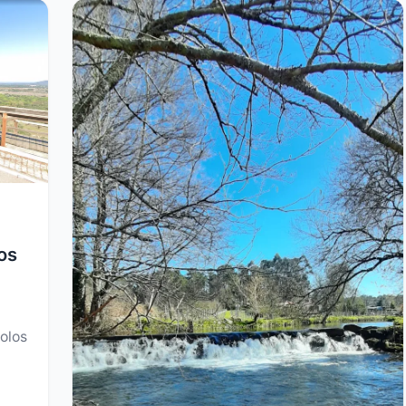
os
iolos