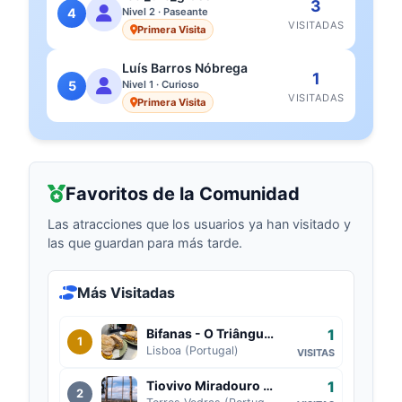
3
4
Nivel 2 · Paseante
VISITADAS
Primera Visita
Luís Barros Nóbrega
1
5
Nivel 1 · Curioso
VISITADAS
Primera Visita
Favoritos de la Comunidad
Las atracciones que los usuarios ya han visitado y
las que guardan para más tarde.
Más Visitadas
1
Bifanas - O Triângulo da Ribeira
1
Lisboa (Portugal)
VISITAS
1
Tiovivo Miradouro 360º (Torres Vedras)
2