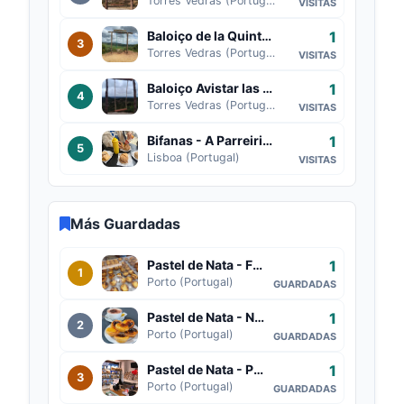
Torres Vedras (Portugal)
VISITAS
1
Baloiço de la Quinta do Penedo (Torres Vedras)
3
Torres Vedras (Portugal)
VISITAS
1
Baloiço Avistar las Berlengas (Torres Vedras)
4
Torres Vedras (Portugal)
VISITAS
1
Bifanas - A Parreirinha do Chile
5
Lisboa (Portugal)
VISITAS
Más Guardadas
1
Pastel de Nata - Fábrica de la Nata (Porto)
1
Porto (Portugal)
GUARDADAS
1
Pastel de Nata - NATA Lisboa - Rua Flores
2
Porto (Portugal)
GUARDADAS
1
Pastel de Nata - Padaria Ribeiro
3
Porto (Portugal)
GUARDADAS