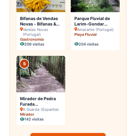
Bifanas de Vendas
Parque Fluvial de
Novas - Bifanas &
Larim-Gondar
Companhia
(Amarante), Playa
Vendas Novas
Amarante (Portugal)
(Portugal)
Playa Fluvial
de Río
Gastronomía
206 visitas
204 visitas
5
Mirador de Pedra
Furada
(Pontevedra)
A Guarda (Espanha)
Mirador
142 visitas