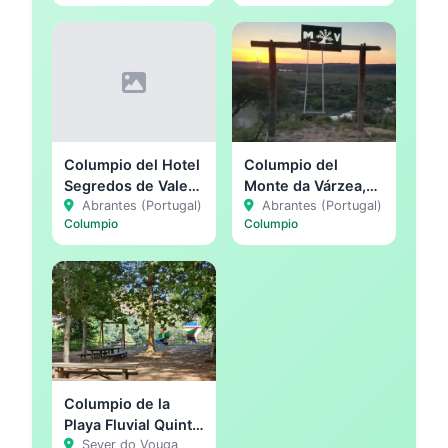
Columpio del Hotel
Columpio del
Segredos de Vale
Monte da Várzea,
Manso, Abrantes
Abrantes (Portugal)
Abrantes
Abrantes (Portugal)
Columpio
Columpio
Columpio de la
Playa Fluvial Quinta
do Barco, Sever do
Sever do Vouga