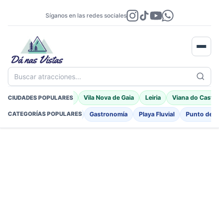
Síganos en las redes sociales
Buscar atracciones...
Braga
Porto Moniz
Vila Nova de Gaia
Leiria
Viana do Castel
CIUDADES POPULARES
Fortificaciones
Iglesia
Gastronomía
Playa Fluvial
Punto de I
CATEGORÍAS POPULARES