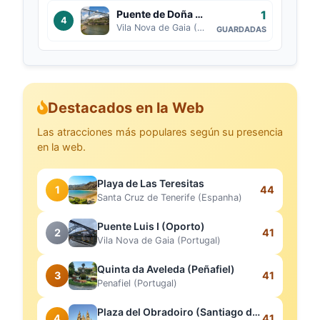
1
Puente de Doña María Pía (Oporto)
4
Vila Nova de Gaia (Portugal)
GUARDADAS
Destacados en la Web
Las atracciones más populares según su presencia
en la web.
Playa de Las Teresitas
1
44
Santa Cruz de Tenerife (Espanha)
Puente Luis I (Oporto)
2
41
Vila Nova de Gaia (Portugal)
Quinta da Aveleda (Peñafiel)
3
41
Penafiel (Portugal)
Plaza del Obradoiro (Santiago de Compostela)
4
41