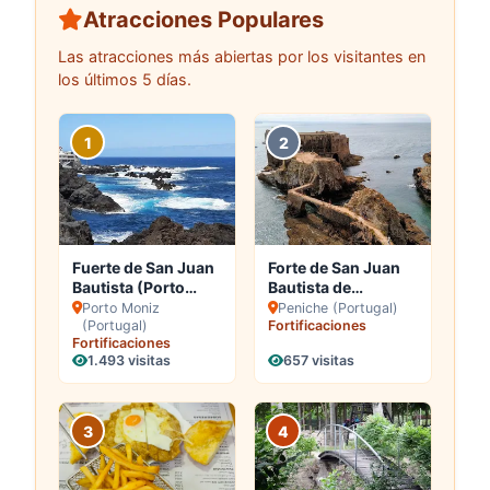
Atracciones Populares
Las atracciones más abiertas por los visitantes en
los últimos 5 días.
1
2
Fuerte de San Juan
Forte de San Juan
Bautista (Porto
Bautista de
Moniz)
Berlengas
Porto Moniz
Peniche (Portugal)
(Portugal)
Fortificaciones
(Peniche)
Fortificaciones
1.493 visitas
657 visitas
3
4