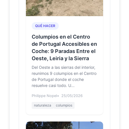
Este novo baloiço
nit.pt
panorâmico português
tem o formato mais
irreverente do mundo –
QUÉ HACER
NiT
Mas continuou: em julho, abriu o
Columpios en el Centro
Baloiço do Mezio, na Serra do Soajo;
de Portugal Accesibles en
no mesmo mês, nasceu o Baloiço de
Coche: 9 Paradas Entre el
São Silvestre, e...
Oeste, Leiria y la Sierra
Este novo miradouro
nit.pt
Del Oeste a las sierras del interior,
sobre a serra é
reunimos 9 columpios en el Centro
arrebatador — e vem com
de Portugal donde el coche
dois baloiços
resuelve casi todo. U...
Criou não um, mas dois baloiços —
na verdade quatro, já que cada
Philippe Nopel
25/05/2026
estrutura é dupla. Em lados opostos
de um ligeiro plana...
naturaleza
columpios
Há mais um baloiço para
nit.pt
voar sobre uma serra: tem
dois lugares e fica na