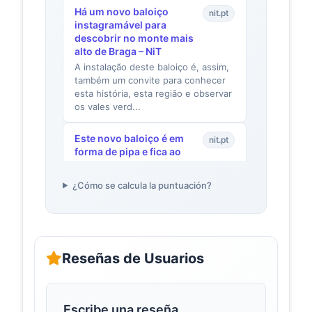
Há um novo baloiço
nit.pt
instagramável para
descobrir no monte mais
alto de Braga – NiT
A instalação deste baloiço é, assim,
também um convite para conhecer
esta história, esta região e observar
os vales verd...
Este novo baloiço é em
nit.pt
forma de pipa e fica ao
lado de um moinho – NiT
Na Capital do Espumante, no topo ...
¿Cómo se calcula la puntuación?
da Anadia, nasceu no final de 2020
um novo baloiço panorâmico: ao
lado de um moinho...
Baloiço da
baloicosdeportugal.pt
Reseñas de Usuarios
Serradela –
Baloiços de
Portugal
Instalado no miradouro da Serradela,
Escribe una reseña