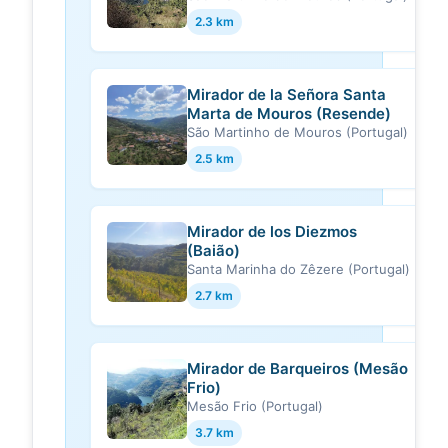
Nova de Gaia
2.3 km
Tudo isto está a ser feito em
articulação com a Junta de
Freguesia de Canelas e em breve o
Mirador de la Señora Santa
grupo espera ter um protocolo...
Marta de Mouros (Resende)
São Martinho de Mouros (Portugal)
Porta do Sol: o novo spot
nit.pt
2.5 km
incrível às portas do Gerês
que parece saído de um
livro — NiT
E ainda o Baloiço da Pateira do
Mirador de los Diezmos
Carregal, idealizado e criado pela
(Baião)
associação de amigos do parque
Santa Marinha do Zêzere (Portugal)
com o mesmo nome, em R...
2.7 km
Mirador de Barqueiros (Mesão
Frio)
Mesão Frio (Portugal)
3.7 km