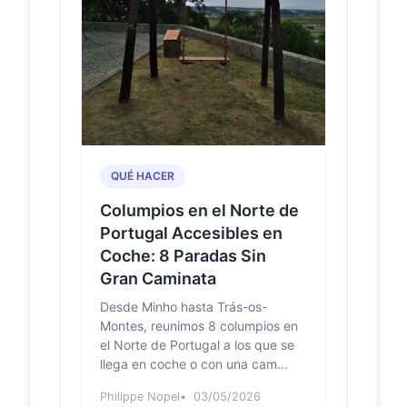
da Senhora da
Guia: 4660-344
Código postal da Senhora da Guia:
4660-344 - Serviço de pesquisa de
código postal. Obtenha a morada
correspondente a um...
São João de
pt.wikipedia.org
Fontoura –
Wikipédia, a
QUÉ HACER
enciclopédia livre
Columpios en el Norte de
São João de Fontoura é uma
Portugal Accesibles en
freguesia portuguesa do município
de Resende, com 5,21 km² de área e
Coche: 8 Paradas Sin
537 habitantes (censo de...
Gran Caminata
Desde Minho hasta Trás-os-
Wikiloc | PR1 RSD -
wikiloc.com
Rota dos Cerejais
Montes, reunimos 8 columpios en
(em Flor) (São João
el Norte de Portugal a los que se
de Fontoura -
llega en coche o con una cam...
Resende) Trail
Depois de passar a localidade de
Philippe Nopel
03/05/2026