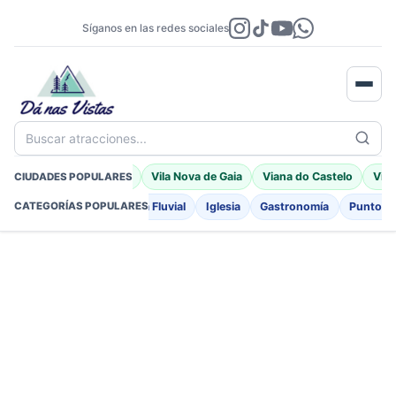
Síganos en las redes sociales
Buscar atracciones...
Braga
Porto Moniz
Vila Nova de Gaia
Viana do Castelo
Vila
CIUDADES POPULARES
o
Fortificaciones
Playa Fluvial
Iglesia
Gastronomía
Punto de
CATEGORÍAS POPULARES