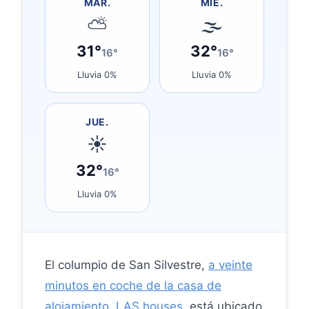
MAR.
MIÉ.
⛅
🌫
31°
32°
16°
16°
Lluvia 0%
Lluvia 0%
JUE.
☀
32°
16°
Lluvia 0%
El columpio de San Silvestre,
a veinte
minutos en coche de la casa de
alojamiento, LAS houses
, está ubicado