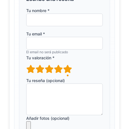
a 850 metros de altitude, o novo
baloiço panorâmico tem cerca de
Tu nombre *
sete metros de alt...
Rota das Cerejas
ondasdaserra.pt
em São João de
Tu email *
Fontoura com
vista do Douro
&quot;O Parque Fluvial de Porto de
El email no será publicado
Rei conta com um cais de
Tu valoración *
acostagem para embarque turístico,
um pontão de ligação, um...
Baloiço da
Tu reseña (opcional)
baloicosdeportugal.pt
Serra –
Baloiços de
Portugal
Situado num dos pontos mais altos
da Serra do Ladário, o baloiço da
Serra oferece-nos uma vista
Añadir fotos (opcional)
fenomenal sobre o vale d...