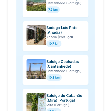
(Cantanhede)
Cantanhede (Portugal)
7.9 km
Bodega Luís Pato
(Anadia)
Anadia (Portugal)
10.7 km
Baloiço Cochadas
(Cantanhede)
Cantanhede (Portugal)
10.8 km
Baloiço do Cabanão
(Mira), Portugal
Mira (Portugal)