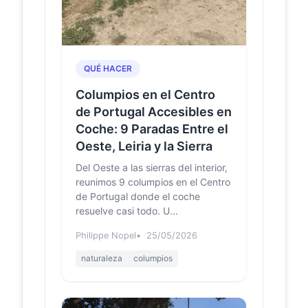
meio rural ag...
Lagoa de
allaboutportugal.pt
Febres -
Cantanhede |
QUÉ HACER
All About
Portugal
Columpios en el Centro
A lagoon located in a pleasant area
de Portugal Accesibles en
with much vegetation. A calm place,
Coche: 9 Paradas Entre el
ideal for strolling.
Oeste, Leiria y la Sierra
Visões da
visoesdagandara.blogspot.com
Del Oeste a las sierras del interior,
Gândara:
reunimos 9 columpios en el Centro
A Lagoa
de Portugal donde el coche
dos
resuelve casi todo. U...
Coadiçais
em
Philippe Nopel
25/05/2026
Janeiro
de 2007:
naturaleza
columpios
A Lagoa dos Coadiçais, também
conhecida como Lagoa dos Cedros
(devido a ter muitas destas árvores
em seu redor), situa-s...