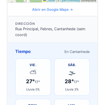
Leaflet
|
©
OpenStreetMap
contributors
Abrir en Google Maps →
DIRECCIÓN
Rua Principal, Febres, Cantanhede (sem
coord)
Tiempo
En Cantanhede
VIE.
SÁB.
⛅
🌫
27°
28°
17°
17°
Lluvia 0%
Lluvia 3%