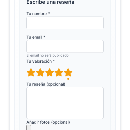
Escribe una reseña
Roteiro
ecofreguesias21.abaae.pt
Febres
Tu nombre *
Baloiço encontrado junto à Lagoa
dos Coadiçais, que é um dos locais
atrativos da freguesia de Febres.
Tu email *
LAGOA DOS
passaportugal.pt
COADIÇAIS
Município de Cantanhede · A Lagoa
El email no será publicado
dos Coadiçais, localizada na
Tu valoración *
freguesia de Febres, com uma área
de cerca de 3 hectares,...
História -
Tu reseña (opcional)
freguesiadefebres.pt
Junta de
Freguesia de
Vila de
Febres
A esta freguesia de Febres se liga,
... de Oliveira. Entre os valores
Añadir fotos (opcional)
patrimoniais de índole natural,
destaca-se a chama...