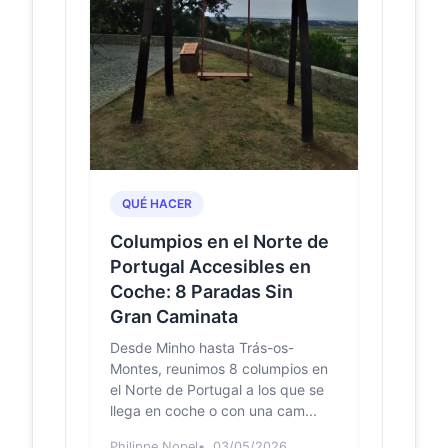
afamada
(com fotos)
Trata-se de uma personagem típica
desta zona que esteve na origem da
criação de um dos maiores centros
de produção de ou...
Festas da
viralagenda.com
Freguesia de
Febres - Viral
QUÉ HACER
Agenda
SOPAS &amp; LAVORES - XV
Columpios en el Norte de
Concurso de Sopas e Mostra de
Portugal Accesibles en
Lavores ... SÁB 08 JUN Hoje! 25º
Festival de Folclore do Rancho F...
Coche: 8 Paradas Sin
Gran Caminata
Parque
jornaldamealhada.com
Desde Minho hasta Trás-os-
infantil dá
Montes, reunimos 8 columpios en
nova vida à
el Norte de Portugal a los que se
zona de
recreio da
llega en coche o con una cam...
Lagoa dos
Philippe Nopel
03/05/2026