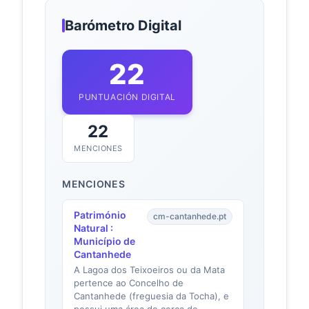
Barómetro Digital
22
PUNTUACIÓN DIGITAL
22
MENCIONES
MENCIONES
Património
cm-cantanhede.pt
Natural :
Município de
Cantanhede
A Lagoa dos Teixoeiros ou da Mata
pertence ao Concelho de
Cantanhede (freguesia da Tocha), e
possui uma área de cerca de...