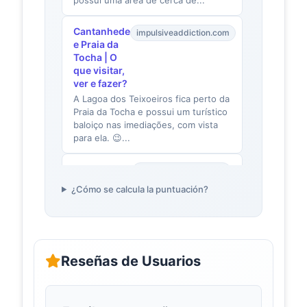
Cantanhede
impulsiveaddiction.com
e Praia da
Tocha | O
que visitar,
ver e fazer?
A Lagoa dos Teixoeiros fica perto da
Praia da Tocha e possui um turístico
baloiço nas imediações, com vista
para ela. 😉...
Baloiço da
trilhosecaminhadas.pt
Lagoa dos
¿Cómo se calcula la puntuación?
Coadiçais (
Cantanhede
) | Trilhos &
Caminhadas
O Baloiço da Lagoa dos Coadiçais
Reseñas de Usuarios
fica localizado em:Rua Principal,
Lagoas, Febres concelho de
Cantanhede, distrito de Co...