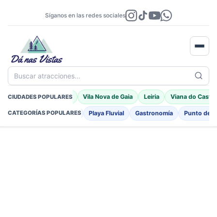
Síganos en las redes sociales
Buscar atracciones...
Braga
Porto Moniz
Vila Nova de Gaia
Leiria
Viana do Castel
CIUDADES POPULARES
Fortificaciones
Iglesia
Playa Fluvial
Gastronomía
Punto de I
CATEGORÍAS POPULARES