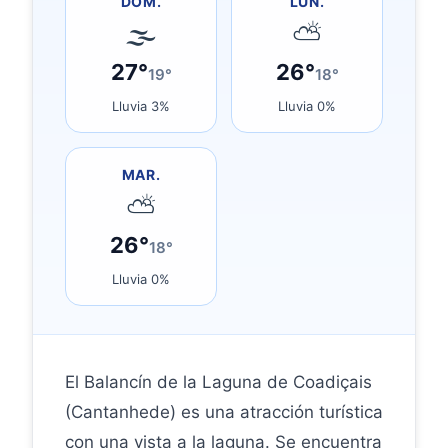
DOM.
LUN.
🌫
⛅
27°
26°
19°
18°
Lluvia 3%
Lluvia 0%
MAR.
⛅
26°
18°
Lluvia 0%
El Balancín de la Laguna de Coadiçais
(Cantanhede) es una atracción turística
con una vista a la laguna. Se encuentra