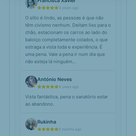
Francisca Xavier
história deste
sanatório em
3 years ago
ruínas, localizado
O sítio é lindo, as pessoas é que não
perto do Porto?
têm civismo nenhum. Deitam lixo para o
Mas, ali, o verde da paisagem
merece também destaque. De facto,
chão, estacionam os carros ao lado do
perto do Sanatório, podes encontrar
baloiço completamente colados, o que
o Baloiço do Mont’Al...
estraga a vista toda e experiência. É
uma pena. Vale a pena ir num dia que
Infiltrações,
portocanal.sapo.pt
não esteja lá ninguém…
graffitis e lixo.
Qual o futuro
do “Sanatório
de Valongo”,
António Neves
em Gondomar?
4 years ago
Construído em 1932 e inaugurado ...
Vista fantástica, pena o sanatório estar
mantém-se incerto. Apesar de estar
situado na freguesia de São Pedro
ao abandono.
da Cova, Gondom...
Rukinha
Sanatório
cronicasdeutopiablog.wordpress.com
de
5 months ago
Valongo: