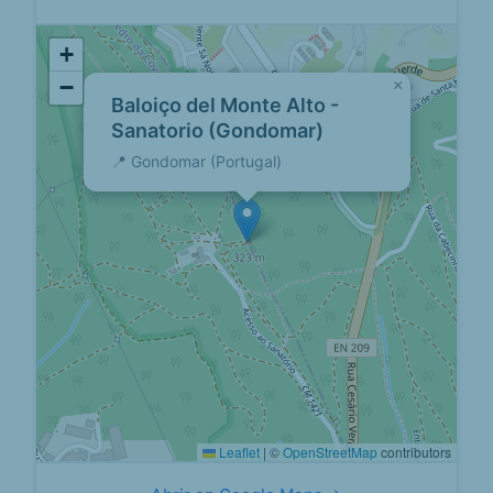
+
−
×
Baloiço del Monte Alto -
Sanatorio (Gondomar)
📍 Gondomar (Portugal)
Leaflet
|
©
OpenStreetMap
contributors