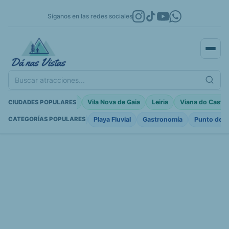
Síganos en las redes sociales
Buscar atracciones...
Porto Moniz
Braga
Vila Nova de Gaia
Leiria
Viana do Castel
CIUDADES POPULARES
Fortificaciones
Iglesia
Playa Fluvial
Gastronomía
Punto de I
CATEGORÍAS POPULARES