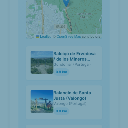
Leaflet
|
©
OpenStreetMap
contributors
Baloiço de Ervedosa
/ de los Mineros
(Gondomar)
Gondomar (Portugal)
0.8 km
Balancín de Santa
Justa (Valongo)
Valongo (Portugal)
0.8 km