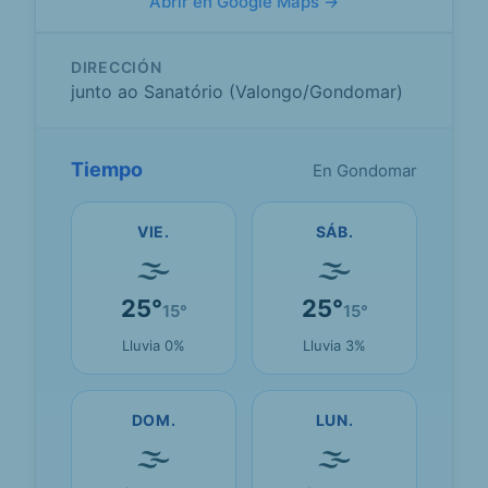
Abrir en Google Maps →
DIRECCIÓN
junto ao Sanatório (Valongo/Gondomar)
Tiempo
En Gondomar
VIE.
SÁB.
🌫
🌫
25°
25°
15°
15°
Lluvia 0%
Lluvia 3%
DOM.
LUN.
🌫
🌫