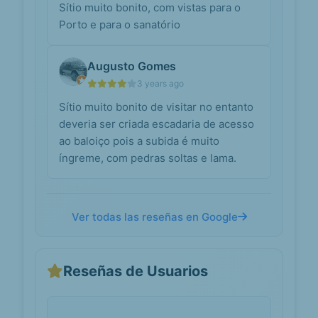
Sítio muito bonito, com vistas para o
A beleza
sombria
Porto e para o sanatório
de um
lugar em
ruínas –
Augusto Gomes
Crónicas
3 years ago
de Utopia
Sítio muito bonito de visitar no entanto
Um dos casos de ‘dark tourism’ mais
conhecidos em Portugal situa-se no
deveria ser criada escadaria de acesso
Monte de Santa Justa, na freguesia
ao baloiço pois a subida é muito
de São Pedro d...
íngreme, com pedras soltas e lama.
A história de um
jpn.up.pt
Sanatório que chegou
fora de horas - JPN
Ver todas las reseñas en Google
Foi o arquiteto Júlio José de ...
Teatro Rivoli ou o Coliseu.
Inaugurado em 1958, o enorme
edifício está inserido numa á...
Reseñas de Usuarios
Sanatório de
pt.m.wikipedia.org
Valongo –