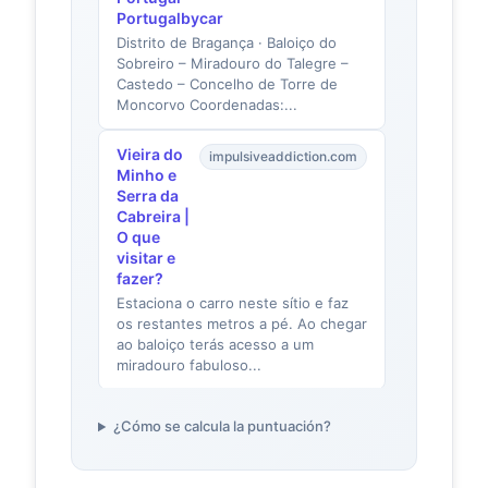
Portugalbycar
Distrito de Bragança · Baloiço do
Sobreiro – Miradouro do Talegre –
Castedo – Concelho de Torre de
Moncorvo Coordenadas:...
Vieira do
impulsiveaddiction.com
Minho e
Serra da
Cabreira |
O que
visitar e
fazer?
Estaciona o carro neste sítio e faz
os restantes metros a pé. Ao chegar
ao baloiço terás acesso a um
miradouro fabuloso...
Roteiro
vieiraminhoturismo.com
¿Cómo se calcula la puntuación?
dos
Baloiços -
Portal de