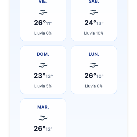
VIE.
SÁB.
🌫
🌫
26°
24°
11°
13°
Lluvia 0%
Lluvia 10%
DOM.
LUN.
🌫
🌫
23°
26°
13°
10°
Lluvia 5%
Lluvia 0%
MAR.
🌫
26°
12°