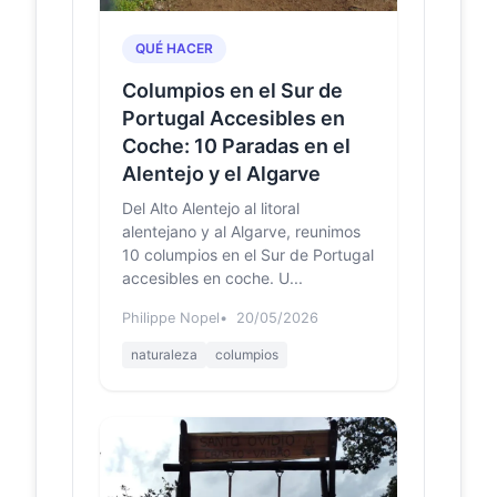
Cabreira (e constrói
novo baloiço
QUÉ HACER
panorâmico)
Será o segundo baloiço panorâmico
Columpios en el Sur de
no concelho, após a Associação de
Portugal Accesibles en
Caça e Pesca de Cantelães ter
instalado um na fregue...
Coche: 10 Paradas en el
Alentejo y el Algarve
Um baloiço com
vmtv.sapo.pt
Del Alto Alentejo al litoral
vista panorâmica
alentejano y al Algarve, reunimos
para a Vila de Vieira
10 columpios en el Sur de Portugal
do Minho
accesibles en coche. U...
Em Cantelães existe um baloiço com
uma vista panorâmica para a vila de
Philippe Nopel
20/05/2026
Vieira do Minho A Vmtv foi ao local
saber mais...
naturaleza
columpios
GC997K6
geocaching.com
Baloiço de
Cantelães
(Traditional
Cache) in Braga,