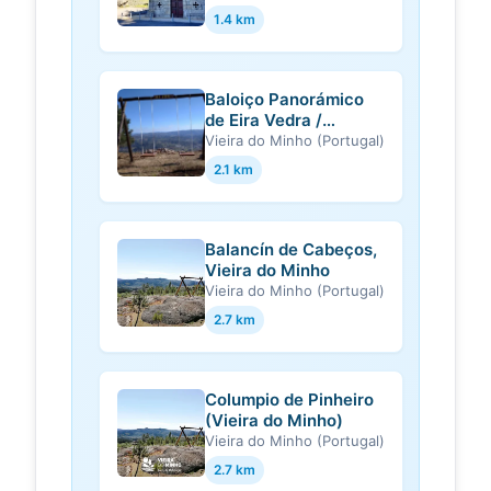
1.4 km
Baloiço Panorámico
de Eira Vedra /
Baloiço Panorámico
Vieira do Minho (Portugal)
de las Antenas (Vieira
2.1 km
do Minho)
Balancín de Cabeços,
Vieira do Minho
Vieira do Minho (Portugal)
2.7 km
Columpio de Pinheiro
(Vieira do Minho)
Vieira do Minho (Portugal)
2.7 km