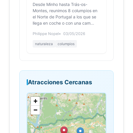
Desde Minho hasta Trás-os-
Castelo de Lanhoso, localizado em
Póvoa de Lanhoso, no distrito de
Montes, reunimos 8 columpios en
Braga, na região Norte. C...
el Norte de Portugal a los que se
llega en coche o con una cam...
Baloiço de
baloicosdeportugal.pt
Philippe Nopel
03/05/2026
Cantelães –
Baloiços de
naturaleza
columpios
Portugal
Baloiço Panorâmico da Eira Vedra ...
de Lanhoso) - 16 Km Baloiço dos
sonhos (Cabeceiras de Basto) - 18
Km Baloiço 440 (F...
Atracciones Cercanas
CANTELÃES
jornaldevieira.com
A Associação de Caça e Pesca desta
freguesia de Cantelães lançou mãos
+
à obra e colocou de pé um ba­­loiço
−
duplo no alto...