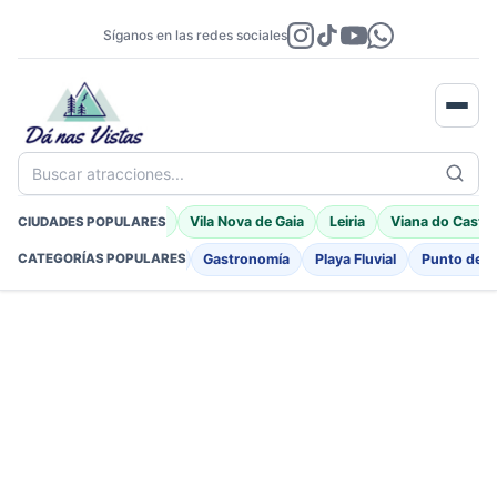
Síganos en las redes sociales
Buscar atracciones...
Porto Moniz
Braga
Vila Nova de Gaia
Leiria
Viana do Castel
CIUDADES POPULARES
Fortificaciones
Iglesia
Gastronomía
Playa Fluvial
Punto de I
CATEGORÍAS POPULARES