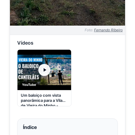
Foto:
Fernando Ribeiro
Vídeos
YouTube
Um baloiço com vista
panorâmica para a Vila
de Vieira do Minho -
YouTube
Índice