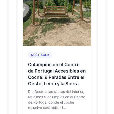
do Minho - Viagens
- MAGG
A verdadeira essência de Vieira do
Minho também se sente pelos sons,
como os chocalhos ou o mugido do
gado barrosão, e o...
Baloiço de
abaloicar.com
Cantelães (Vieira
do Minho) - A
Baloiçar
QUÉ HACER
Localização: Vieira do Minho, Braga,
Columpios en el Centro
Ave, Região do Norte, Continente.
de Portugal Accesibles en
Coche: 9 Paradas Entre el
Baloiço
facebook.com
Panorâmico de
Oeste, Leiria y la Sierra
Cantelaes | Vieira
Del Oeste a las sierras del interior,
do Minho
reunimos 9 columpios en el Centro
Baloiço Panorâmico de Cantelaes,
de Portugal donde el coche
Vieira do Minho. 2,421 likes · 17
were here. Esta página serve para
resuelve casi todo. U...
que os visitantes p...