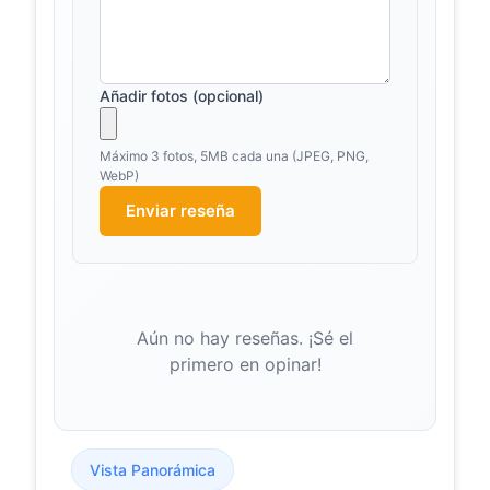
de Vieira do Minho até ao Miradouro
dos Pioneiros ou Pironeiros, onde
está instalado...
Añadir fotos (opcional)
Um baloiço com
youtube.com
vista panorâmica
para a Vila de Vieira
Máximo 3 fotos, 5MB cada una (JPEG, PNG,
do Minho -
WebP)
YouTube
Um baloiço com vista panorâmica
Enviar reseña
para a Vila de Vieira do MinhoApoie
este canal para obter acesso aos
seguintes benefício...
Vieira do Minho já
evasoes.pt
tem um baloiço
Aún no hay reseñas. ¡Sé el
panorâmico
primero en opinar!
É no Monte da Senhora da Fé,
Cantelães, Vieira do Minho, que se
encontra o baloiço panorâmico que
permite observar as pa...
Vista Panorámica