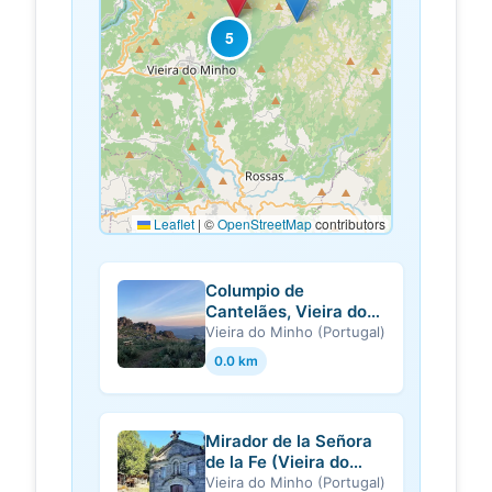
5
Leaflet
|
©
OpenStreetMap
contributors
Columpio de
Cantelães, Vieira do
Minho
Vieira do Minho (Portugal)
0.0 km
Mirador de la Señora
de la Fe (Vieira do
Minho)
Vieira do Minho (Portugal)