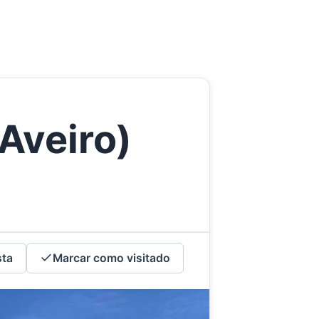
Aveiro)
sta
Marcar como visitado