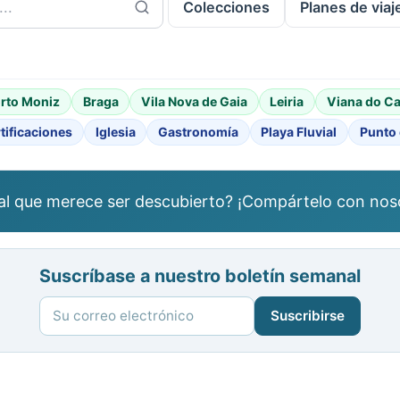
Colecciones
Planes de viaj
rto Moniz
Braga
Vila Nova de Gaia
Leiria
Viana do Ca
tificaciones
Iglesia
Gastronomía
Playa Fluvial
Punto 
al que merece ser descubierto? ¡Compártelo con nos
Suscríbase a nuestro boletín semanal
Suscribirse