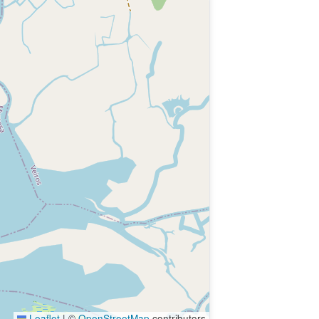
Leaflet
|
©
OpenStreetMap
contributors