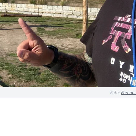
×
Nuevos lugares por
Foto:
Fernand
descubrir, cada semana
Recibe en tu correo las atracciones más
recientes añadidas a Dá nas Vistas. Sin spam,