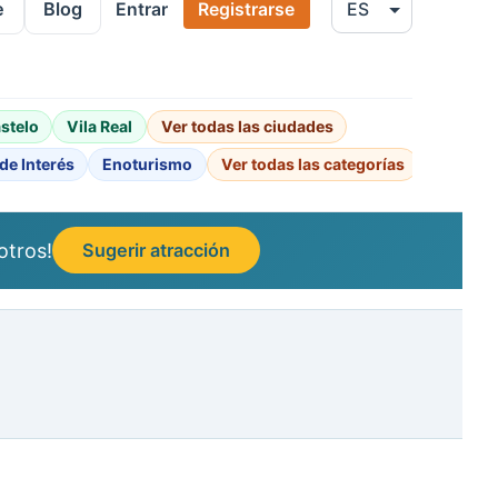
e
Blog
Entrar
Registrarse
stelo
Vila Real
Ver todas las ciudades
de Interés
Enoturismo
Ver todas las categorías
otros!
Sugerir atracción