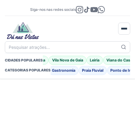
Siga-nos nas redes sociais
Pesquisar atrações...
Porto Moniz
Braga
Vila Nova de Gaia
Leiria
Viana do Caste
CIDADES POPULARES
Fortificações
Igreja
Gastronomia
Praia Fluvial
Ponto de Int
CATEGORIAS POPULARES