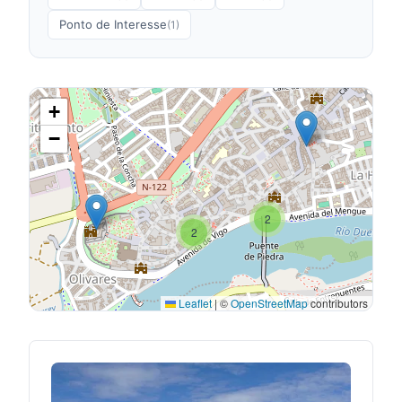
Ponto de Interesse
(1)
+
−
2
2
Leaflet
|
©
OpenStreetMap
contributors