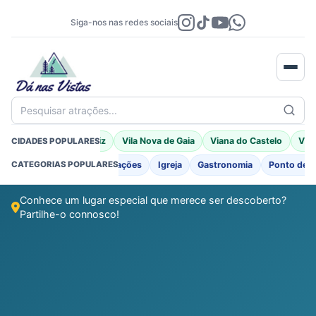
Siga-nos nas redes sociais
Pesquisar atrações...
Braga
Porto Moniz
Vila Nova de Gaia
Viana do Castelo
Vila
CIDADES POPULARES
o
Praia Fluvial
Fortificações
Igreja
Gastronomia
Ponto de I
CATEGORIAS POPULARES
Conhece um lugar especial que merece ser descoberto?
Partilhe-o connosco!