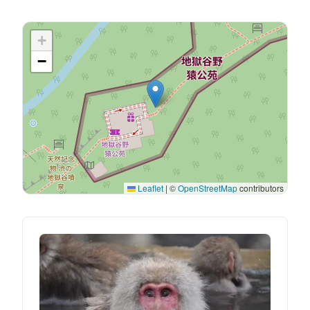
+
−
Leaflet
|
©
OpenStreetMap
contributors