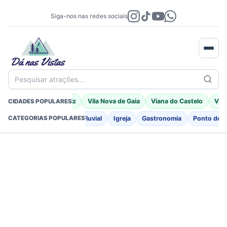
Siga-nos nas redes sociais
Pesquisar atrações...
Braga
Porto Moniz
Vila Nova de Gaia
Viana do Castelo
Vila
CIDADES POPULARES
o
Fortificações
Praia Fluvial
Igreja
Gastronomia
Ponto de I
CATEGORIAS POPULARES