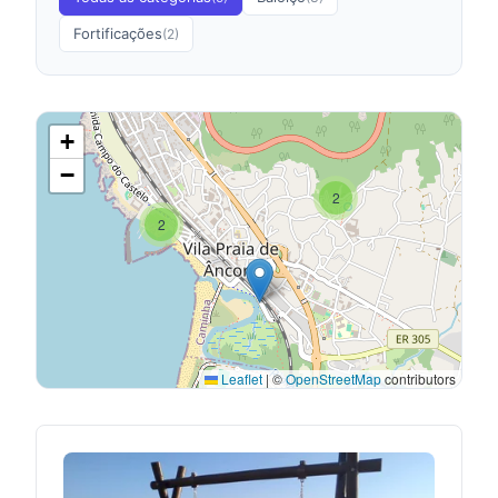
Fortificações
(2)
+
−
2
2
Leaflet
|
©
OpenStreetMap
contributors