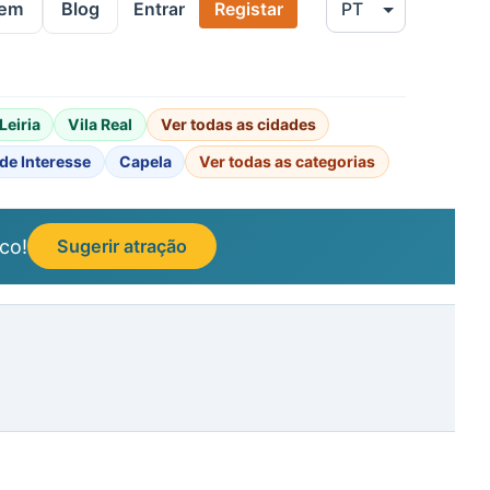
gem
Blog
Entrar
Registar
Leiria
Vila Real
Ver todas as cidades
de Interesse
Capela
Ver todas as categorias
co!
Sugerir atração