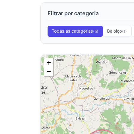
Filtrar por categoria
Todas as categorias
Baloiço
(5)
(1)
+
−