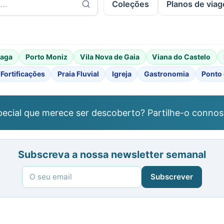
Coleções
Planos de via
raga
Porto Moniz
Vila Nova de Gaia
Viana do Castelo
Fortificações
Praia Fluvial
Igreja
Gastronomia
Ponto 
ecial que merece ser descoberto? Partilhe-o connos
Subscreva a nossa newsletter semanal
Subscrever