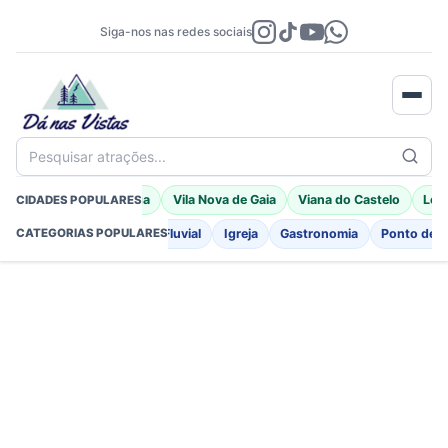
Siga-nos nas redes sociais
Pesquisar atrações...
Porto Moniz
Braga
Vila Nova de Gaia
Viana do Castelo
Leir
CIDADES POPULARES
o
Fortificações
Praia Fluvial
Igreja
Gastronomia
Ponto de I
CATEGORIAS POPULARES