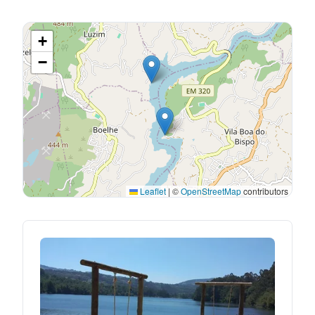
+
−
Leaflet
|
©
OpenStreetMap
contributors