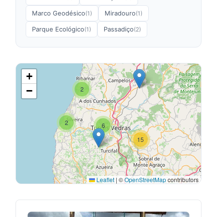
Marco Geodésico
Miradouro
(1)
(1)
Parque Ecológico
Passadiço
(1)
(2)
+
−
2
2
6
15
Leaflet
|
©
OpenStreetMap
contributors