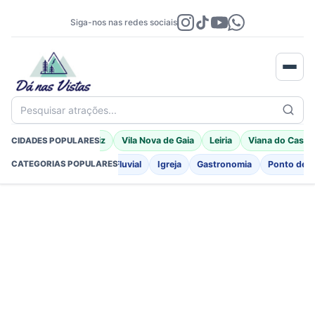
Siga-nos nas redes sociais
Pesquisar atrações...
Braga
Porto Moniz
Vila Nova de Gaia
Leiria
Viana do Caste
CIDADES POPULARES
o
Fortificações
Praia Fluvial
Igreja
Gastronomia
Ponto de I
CATEGORIAS POPULARES