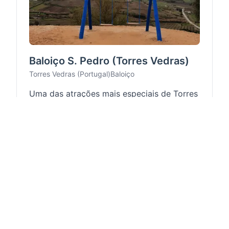
Baloiço S. Pedro (Torres Vedras)
Torres Vedras (Portugal)
Baloiço
Uma das atrações mais especiais de Torres
Vedras é o Baloiço S. Pedro. Com uma vista
panorâmica única, esta atração oferece
uma vista sem igual. Para chegar ao
Baloiço S. Pedro, desfrute duma viagem d...
Vista Panorâmica
Acessível de Carro
Ler mais →