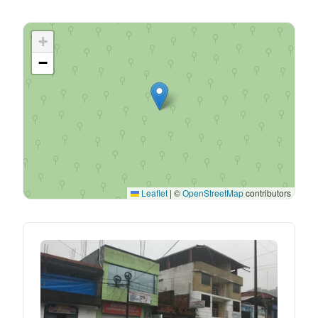
+
−
Leaflet
|
©
OpenStreetMap
contributors