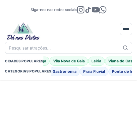
Siga-nos nas redes sociais
Pesquisar atrações...
Porto Moniz
Braga
Vila Nova de Gaia
Leiria
Viana do Caste
CIDADES POPULARES
Fortificações
Igreja
Gastronomia
Praia Fluvial
Ponto de Int
CATEGORIAS POPULARES