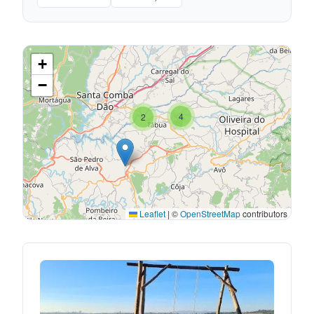
+
−
4
2
Leaflet
|
©
OpenStreetMap
contributors