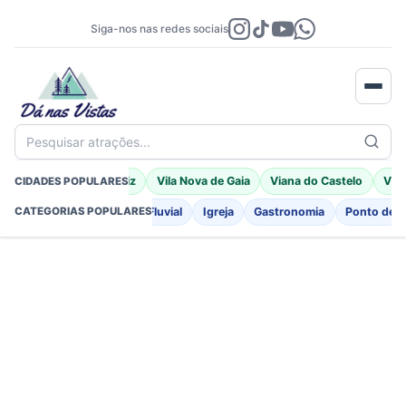
Siga-nos nas redes sociais
Pesquisar atrações...
Braga
Porto Moniz
Vila Nova de Gaia
Viana do Castelo
Vila
CIDADES POPULARES
o
Fortificações
Praia Fluvial
Igreja
Gastronomia
Ponto de I
CATEGORIAS POPULARES