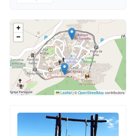
+
−
Leaflet
|
©
OpenStreetMap
contributors