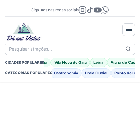
Siga-nos nas redes sociais
Pesquisar atrações...
Porto Moniz
Braga
Vila Nova de Gaia
Leiria
Viana do Caste
CIDADES POPULARES
Fortificações
Igreja
Gastronomia
Praia Fluvial
Ponto de Int
CATEGORIAS POPULARES