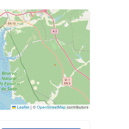
Leaflet
|
©
OpenStreetMap
contributors