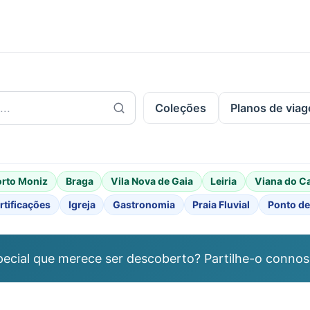
.
Coleções
Planos de via
orto Moniz
Braga
Vila Nova de Gaia
Leiria
Viana do C
rtificações
Igreja
Gastronomia
Praia Fluvial
Ponto de
ecial que merece ser descoberto? Partilhe-o connos