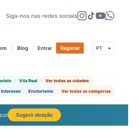
Siga-nos nas redes sociais
gem
Blog
Entrar
Registar
astelo
Vila Real
Ver todas as cidades
 Interesse
Enoturismo
Ver todas as categorias
co!
Sugerir atração