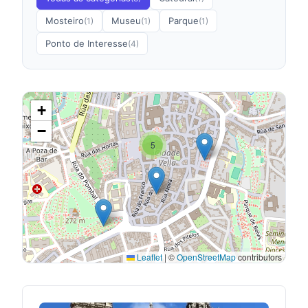
Mosteiro
Museu
Parque
(1)
(1)
(1)
Ponto de Interesse
(4)
+
−
5
Leaflet
|
©
OpenStreetMap
contributors