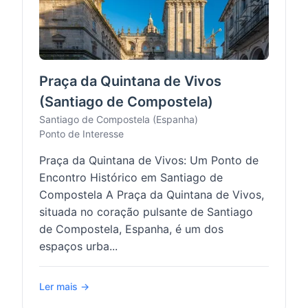
Praça da Quintana de Vivos
(Santiago de Compostela)
Santiago de Compostela (Espanha)
Ponto de Interesse
Praça da Quintana de Vivos: Um Ponto de
×
Encontro Histórico em Santiago de
Novos lugares para descobrir,
Compostela A Praça da Quintana de Vivos,
todas as semanas
situada no coração pulsante de Santiago
de Compostela, Espanha, é um dos
Recebe no teu email as atrações mais recentes
espaços urba...
adicionadas ao Dá nas Vistas. Sem spam, cancelas
quando quiseres.
Ler mais →