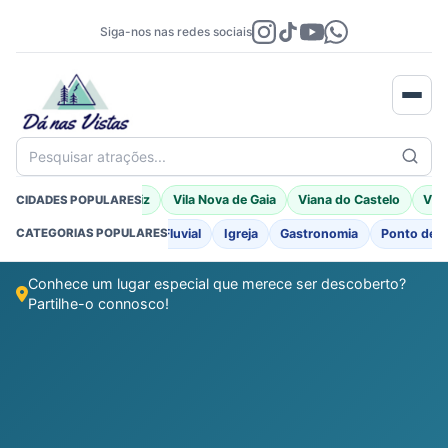
Siga-nos nas redes sociais
Pesquisar atrações...
Braga
Porto Moniz
Vila Nova de Gaia
Viana do Castelo
Vila
CIDADES POPULARES
o
Fortificações
Praia Fluvial
Igreja
Gastronomia
Ponto de I
CATEGORIAS POPULARES
Conhece um lugar especial que merece ser descoberto?
Partilhe-o connosco!