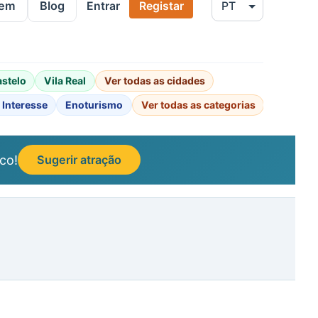
gem
Blog
Entrar
Registar
astelo
Vila Real
Ver todas as cidades
 Interesse
Enoturismo
Ver todas as categorias
co!
Sugerir atração