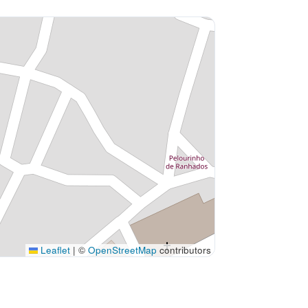
Leaflet
|
©
OpenStreetMap
contributors