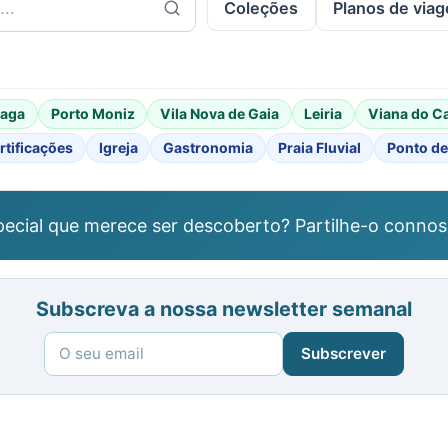
Coleções
Planos de via
raga
Porto Moniz
Vila Nova de Gaia
Leiria
Viana do C
rtificações
Igreja
Gastronomia
Praia Fluvial
Ponto de
ecial que merece ser descoberto? Partilhe-o connos
Subscreva a nossa newsletter semanal
Subscrever