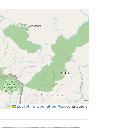
Leaflet
|
©
OpenStreetMap
contributors