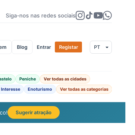
Siga-nos nas redes sociais
gem
Blog
Entrar
Registar
astelo
Peniche
Ver todas as cidades
 Interesse
Enoturismo
Ver todas as categorias
co!
Sugerir atração