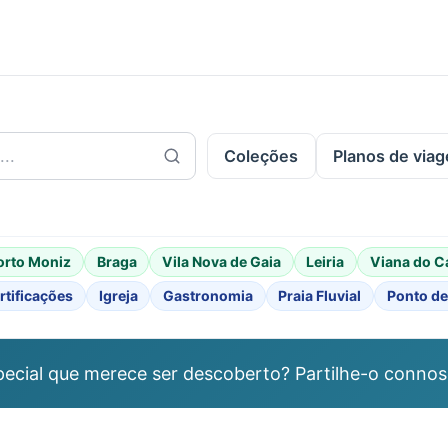
.
Coleções
Planos de via
orto Moniz
Braga
Vila Nova de Gaia
Leiria
Viana do C
rtificações
Igreja
Gastronomia
Praia Fluvial
Ponto de
ecial que merece ser descoberto? Partilhe-o connos