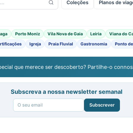
Coleções
Planos de via
raga
Porto Moniz
Vila Nova de Gaia
Leiria
Viana do C
rtificações
Igreja
Praia Fluvial
Gastronomia
Ponto de
ecial que merece ser descoberto? Partilhe-o connos
Subscreva a nossa newsletter semanal
Subscrever