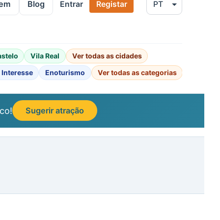
gem
Blog
Entrar
Registar
astelo
Vila Real
Ver todas as cidades
 Interesse
Enoturismo
Ver todas as categorias
co!
Sugerir atração