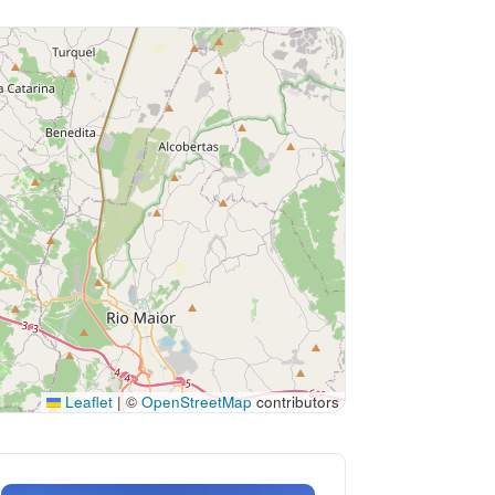
Leaflet
|
©
OpenStreetMap
contributors