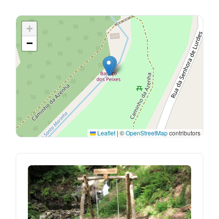
+
−
Leaflet
|
©
OpenStreetMap
contributors