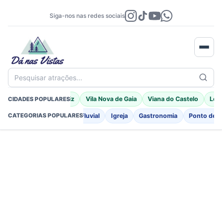
Siga-nos nas redes sociais
Pesquisar atrações...
Braga
Porto Moniz
Vila Nova de Gaia
Viana do Castelo
Leir
CIDADES POPULARES
o
Fortificações
Praia Fluvial
Igreja
Gastronomia
Ponto de I
CATEGORIAS POPULARES