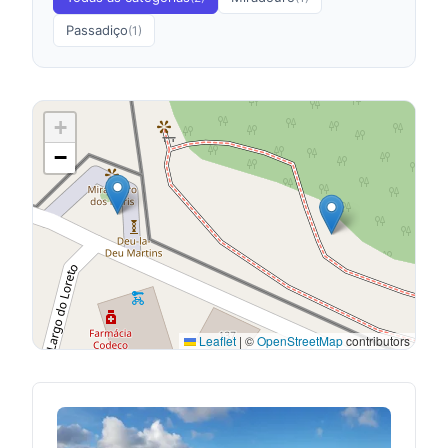
Passadiço
(1)
+
−
Leaflet
|
©
OpenStreetMap
contributors