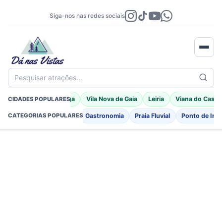
Siga-nos nas redes sociais
Pesquisar atrações...
Porto Moniz
Braga
Vila Nova de Gaia
Leiria
Viana do Caste
CIDADES POPULARES
Fortificações
Igreja
Gastronomia
Praia Fluvial
Ponto de Int
CATEGORIAS POPULARES