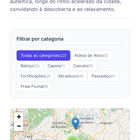
autêntica, longe do ritmo acelerado da cidade,
convidando à descoberta e ao relaxamento.
Filtrar por categoria
Todas as categorias
Aldeia de Xisto
(22)
(5)
Baloiço
Capela
Cascata
(3)
(1)
(1)
Fortificações
Miradouro
Passadiço
(2)
(4)
(1)
Praia Fluvial
(5)
+
−