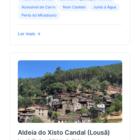
Acessível de Carro
Num Castelo
Junto à Água
Perto do Miradouro
Ler mais →
Aldeia do Xisto Candal (Lousã)