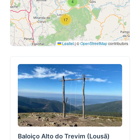
4
17
Leaflet
|
©
OpenStreetMap
contributors
Baloiço Alto do Trevim (Lousã)