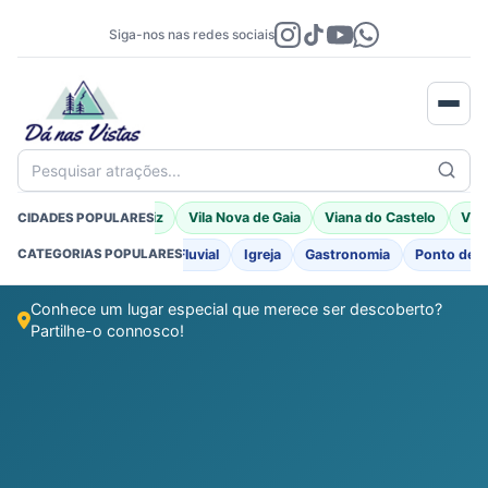
Siga-nos nas redes sociais
Pesquisar atrações...
Braga
Porto Moniz
Vila Nova de Gaia
Viana do Castelo
Vila
CIDADES POPULARES
o
Fortificações
Praia Fluvial
Igreja
Gastronomia
Ponto de I
CATEGORIAS POPULARES
Conhece um lugar especial que merece ser descoberto?
Partilhe-o connosco!