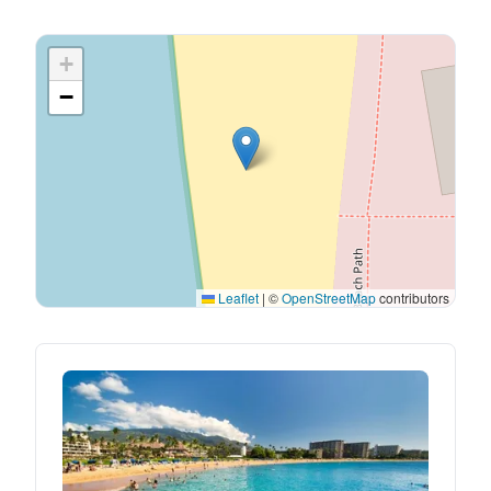
+
−
Leaflet
|
©
OpenStreetMap
contributors