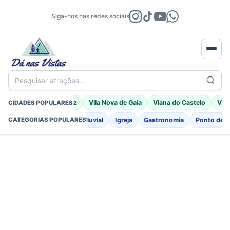
Siga-nos nas redes sociais
Pesquisar atrações...
Braga
Porto Moniz
Vila Nova de Gaia
Viana do Castelo
Vila
CIDADES POPULARES
o
Fortificações
Praia Fluvial
Igreja
Gastronomia
Ponto de I
CATEGORIAS POPULARES