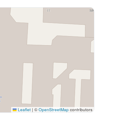
Leaflet
|
©
OpenStreetMap
contributors