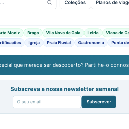
Coleções
Planos de via
orto Moniz
Braga
Vila Nova de Gaia
Leiria
Viana do C
rtificações
Igreja
Praia Fluvial
Gastronomia
Ponto de
ecial que merece ser descoberto? Partilhe-o connos
Subscreva a nossa newsletter semanal
Subscrever