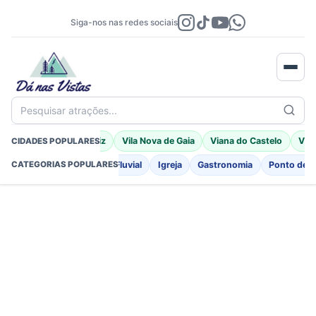
Siga-nos nas redes sociais
Pesquisar atrações...
Braga
Porto Moniz
Vila Nova de Gaia
Viana do Castelo
Vila
CIDADES POPULARES
o
Fortificações
Praia Fluvial
Igreja
Gastronomia
Ponto de I
CATEGORIAS POPULARES