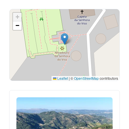
+
−
Leaflet
|
©
OpenStreetMap
contributors