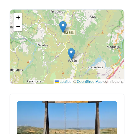
+
−
Leaflet
|
©
OpenStreetMap
contributors