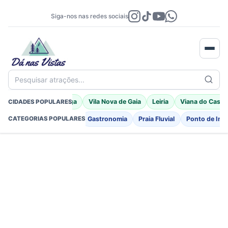
Siga-nos nas redes sociais
Pesquisar atrações...
Porto Moniz
Braga
Vila Nova de Gaia
Leiria
Viana do Caste
CIDADES POPULARES
Fortificações
Igreja
Gastronomia
Praia Fluvial
Ponto de Int
CATEGORIAS POPULARES