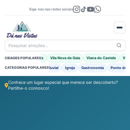
Siga-nos nas redes sociais
Pesquisar atrações...
Braga
Porto Moniz
Vila Nova de Gaia
Viana do Castelo
Vila
CIDADES POPULARES
o
Fortificações
Praia Fluvial
Igreja
Gastronomia
Ponto de I
CATEGORIAS POPULARES
Conhece um lugar especial que merece ser descoberto?
Partilhe-o connosco!