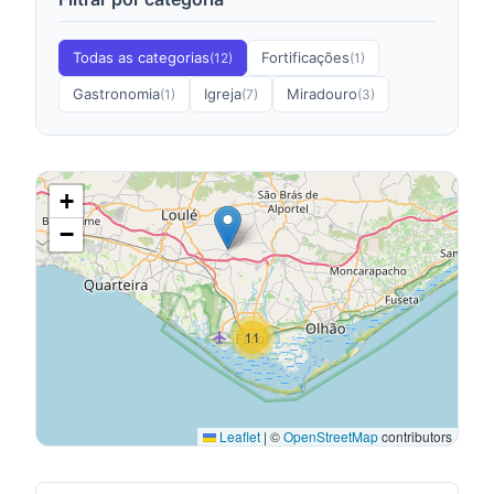
Todas as categorias
Fortificações
(12)
(1)
Gastronomia
Igreja
Miradouro
(1)
(7)
(3)
+
−
11
Leaflet
|
©
OpenStreetMap
contributors