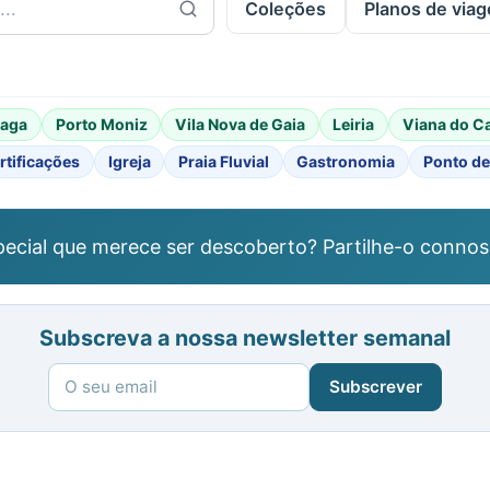
Coleções
Planos de via
raga
Porto Moniz
Vila Nova de Gaia
Leiria
Viana do C
rtificações
Igreja
Praia Fluvial
Gastronomia
Ponto de
ecial que merece ser descoberto? Partilhe-o connos
Subscreva a nossa newsletter semanal
Subscrever