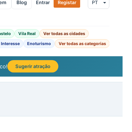
gem
Blog
Entrar
Registar
astelo
Vila Real
Ver todas as cidades
 Interesse
Enoturismo
Ver todas as categorias
co!
Sugerir atração