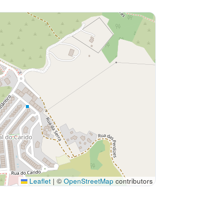
Leaflet
|
©
OpenStreetMap
contributors