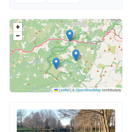
+
−
Leaflet
|
©
OpenStreetMap
contributors