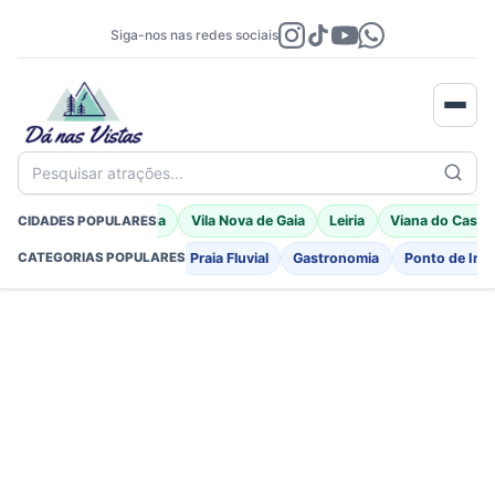
Siga-nos nas redes sociais
Pesquisar atrações...
Porto Moniz
Braga
Vila Nova de Gaia
Leiria
Viana do Caste
CIDADES POPULARES
Fortificações
Igreja
Praia Fluvial
Gastronomia
Ponto de Int
CATEGORIAS POPULARES