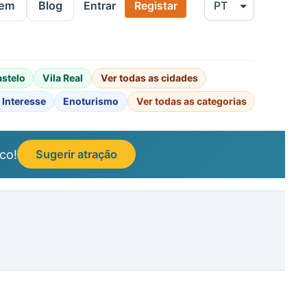
gem
Blog
Entrar
Registar
astelo
Vila Real
Ver todas as cidades
 Interesse
Enoturismo
Ver todas as categorias
co!
Sugerir atração