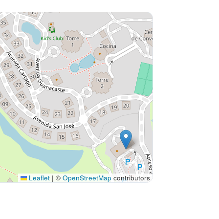
Leaflet
|
©
OpenStreetMap
contributors