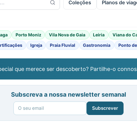
Coleções
Planos de via
raga
Porto Moniz
Vila Nova de Gaia
Leiria
Viana do C
rtificações
Igreja
Praia Fluvial
Gastronomia
Ponto de
ecial que merece ser descoberto? Partilhe-o connos
Subscreva a nossa newsletter semanal
Subscrever