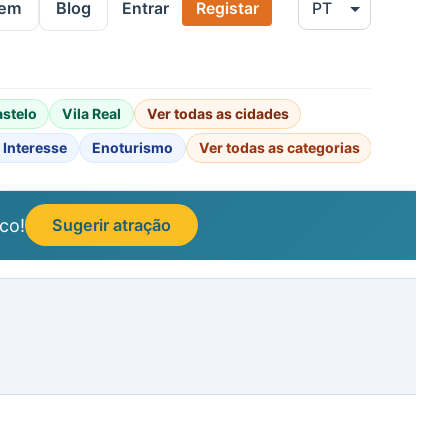
gem
Blog
Entrar
Registar
astelo
Vila Real
Ver todas as cidades
 Interesse
Enoturismo
Ver todas as categorias
co!
Sugerir atração