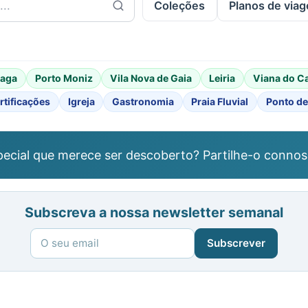
Coleções
Planos de via
raga
Porto Moniz
Vila Nova de Gaia
Leiria
Viana do C
rtificações
Igreja
Gastronomia
Praia Fluvial
Ponto de
ecial que merece ser descoberto? Partilhe-o connos
Subscreva a nossa newsletter semanal
Subscrever