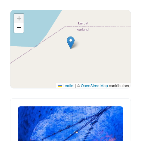
+
−
Leaflet
|
©
OpenStreetMap
contributors