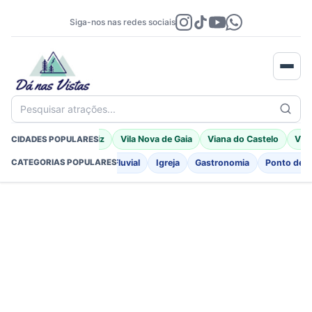
Siga-nos nas redes sociais
Pesquisar atrações...
Braga
Porto Moniz
Vila Nova de Gaia
Viana do Castelo
Vila
CIDADES POPULARES
o
Fortificações
Praia Fluvial
Igreja
Gastronomia
Ponto de I
CATEGORIAS POPULARES