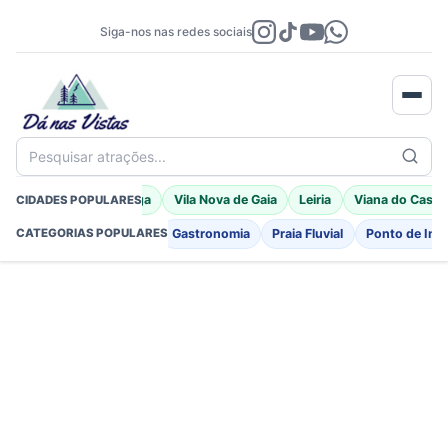
Siga-nos nas redes sociais
Pesquisar atrações...
Porto Moniz
Braga
Vila Nova de Gaia
Leiria
Viana do Caste
CIDADES POPULARES
Fortificações
Igreja
Gastronomia
Praia Fluvial
Ponto de Int
CATEGORIAS POPULARES