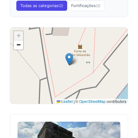
Todas as categorias
Fortificações
(2)
(2)
+
−
Leaflet
|
©
OpenStreetMap
contributors