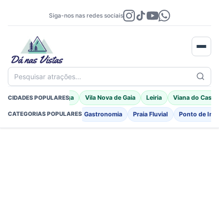
Siga-nos nas redes sociais
Pesquisar atrações...
Porto Moniz
Braga
Vila Nova de Gaia
Leiria
Viana do Caste
CIDADES POPULARES
Fortificações
Igreja
Gastronomia
Praia Fluvial
Ponto de Int
CATEGORIAS POPULARES