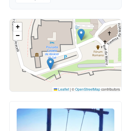
+
−
Leaflet
|
©
OpenStreetMap
contributors