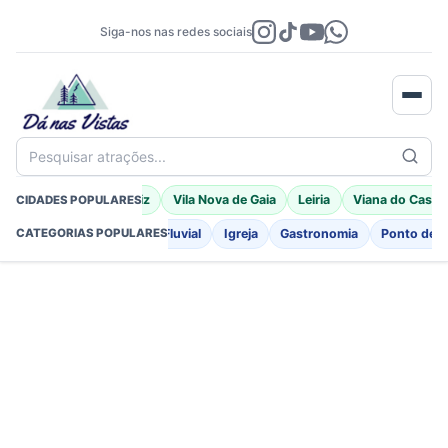
Siga-nos nas redes sociais
Pesquisar atrações...
Braga
Porto Moniz
Vila Nova de Gaia
Leiria
Viana do Caste
CIDADES POPULARES
o
Fortificações
Praia Fluvial
Igreja
Gastronomia
Ponto de I
CATEGORIAS POPULARES