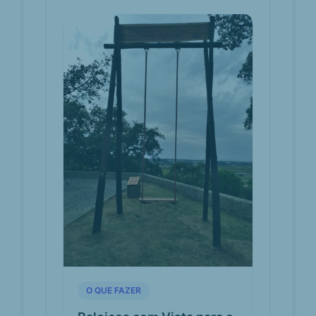
vistas que a povoa...
Abaloicar
abaloicar.com
Baloiços de Portugal
Sapateiras à beira-
expresso.pt
mar, praia, natureza
e batalhas históricas
para descobrir em
Torres Vedras -
Expresso
Neste percurso fundem-se natureza
e património histórico, a pista de
downhill que é uma descida de
bicicleta em velocida...
Como chegar a
moovitapp.com
Baloiço Aviste As
Berlengas em
Torres Vedras
O QUE FAZER
através de
Autocarro?