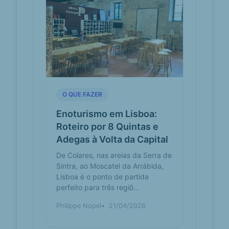
Torres Vedras,
Portugal
Vila SecaVillage in Condeixa-a-Nova,
Portugal · Explore places such as
Ereira and Folgorosa. EreiraHamlet ·
FolgorosaHam...
Baloiçar sobre a
tilmagazine.pt
região – Os 3
O QUE FAZER
incríveis baloiços
de madeira - TIL
Enoturismo em Lisboa:
Magazine
Roteiro por 8 Quintas e
Leiria não foi exceção nesta
tendência e, recentemente, a
Adegas à Volta da Capital
Autarquia anunciou um projeto que
De Colares, nas areias da Serra de
visa erguer 12 novos baloiço...
Sintra, ao Moscatel da Arrábida,
Lisboa é o ponto de partida
Baloiço - Aviste
dareyouspot.com
perfeito para três regiõ...
as Berlengas
Localizado na União de Freguesia de
Philippe Nopel
21/04/2026
Carvoeira e Carmões e com o intuito
de potenciar as deslumbrantes