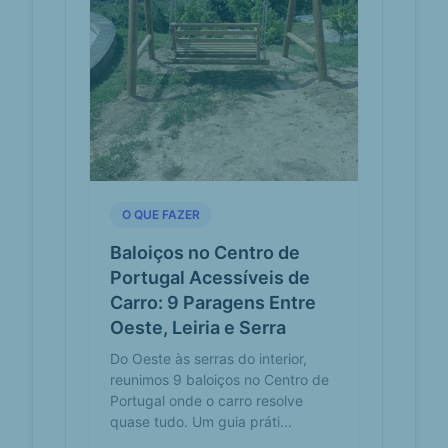
Ereiralocalidade, Portugal · Vila
Secaaldeota · Casais Brancosaldeota
· Folgorosaaldeota · Casais de Santo
Antónioaldeot...
São Mateus -
mapcarta.com
Mapa - Capela -
Maxial e Monte
Redondo, Torres
Vedras, Portugal
Os destaques incluem Igreja da
O QUE FAZER
Loubagueira e Baloiço Aviste as
Berlengas. Igreja da
Baloiços no Centro de
Loubagueiraigreja, 780 metros a
Portugal Acessíveis de
noro...
Carro: 9 Paragens Entre
Oeste, Leiria e Serra
Do Oeste às serras do interior,
reunimos 9 baloiços no Centro de
Portugal onde o carro resolve
quase tudo. Um guia práti...