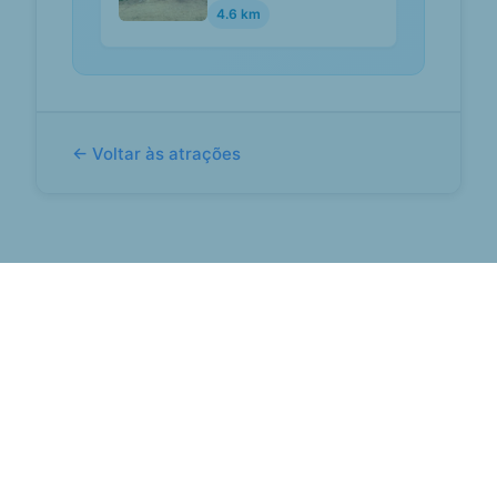
4.6 km
← Voltar às atrações
Sobre nós
Planos de viagem
Blog
Termos e condições
Política de privacidade
Contacto
© 2026 Dá nas Vistas. Todos os direitos reservados.