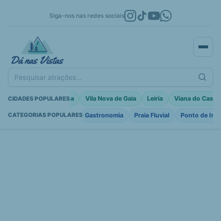
Siga-nos nas redes sociais
Pesquisar atrações...
Porto Moniz
Braga
Vila Nova de Gaia
Leiria
Viana do Caste
CIDADES POPULARES
Fortificações
Igreja
Gastronomia
Praia Fluvial
Ponto de Int
CATEGORIAS POPULARES