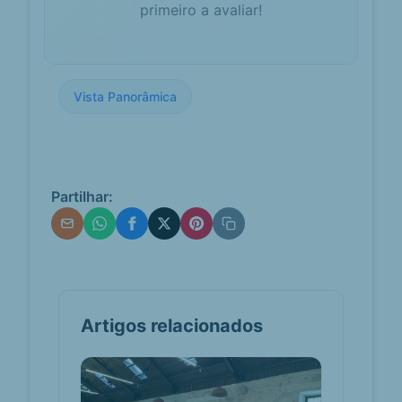
primeiro a avaliar!
Baloiços em
baloicosdeportugal.pt
Torres
Vedras –
Baloiços de
Portugal
Vista Panorâmica
Verifique todos os baloiços da
localidade de Torres Vedras, em
Portugal! Veja como chegar,
localização, fotos, mapas, di...
Pela Rota dos
Partilhar:
greentrekker.pt
Baloiços de
Torres Vedras -
GreenTrekker.pt
Este trilho terá inicio junto
Associação Socorros da Carvoeira,
partiremos em direcção ao Eco
parque para desfrutar dos...
Artigos relacionados
Vila Seca Map -
mapcarta.com
Hamlet - Maxial e
Monte Redondo,