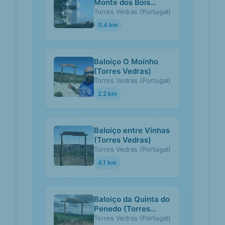
Monte dos Bois
(Torres Vedras)
Torres Vedras (Portugal)
0.4 km
Baloiço O Moínho
(Torres Vedras)
Torres Vedras (Portugal)
2.2 km
Baloiço entre Vinhas
(Torres Vedras)
Torres Vedras (Portugal)
4.1 km
Baloiço da Quinta do
Penedo (Torres
Vedras)
Torres Vedras (Portugal)