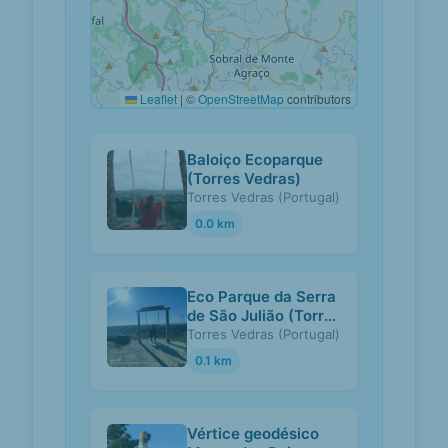
Leaflet
|
©
OpenStreetMap
contributors
Baloiço Ecoparque
(Torres Vedras)
Torres Vedras (Portugal)
0.0 km
Eco Parque da Serra
de São Julião (Torres
Vedras)
Torres Vedras (Portugal)
0.1 km
Vértice geodésico