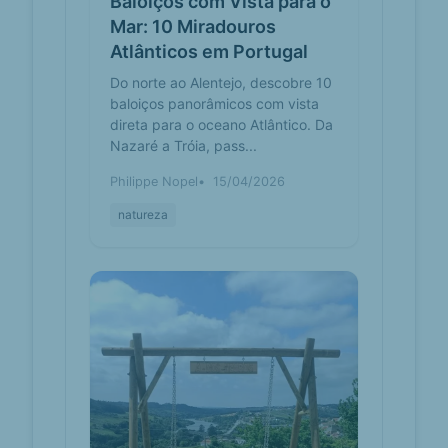
Baloiços com Vista para o
Você pode chegar a Baloiço Aviste
Mar: 10 Miradouros
As Berlengas de Autocarro. Estas
são as linhas e rotas que param nas
Atlânticos em Portugal
proximidades - Au...
Do norte ao Alentejo, descobre 10
baloiços panorâmicos com vista
Geoparque
portugalidademagazine.pt
direta para o oceano Atlântico. Da
Oeste: Um
Nazaré a Tróia, pass...
Geoparque
Mundial da
Philippe Nopel
15/04/2026
UNESCO a
visita -
natureza
Portugalidade
Pontos de interesse: Baloiço do ...
Baloiço aviste as Berlengas e Baloiço
da Serra de Todo o Mundo. ...
Pontos de intere...
Ereira - Mapa -
mapcarta.com
Aldeota - Maxial e
Monte Redondo,
Torres Vedras,
Portugal