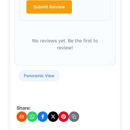
bem-estar -
Submit Review
Visit Viseu
Dão Lafões
Para além de um ótimo destino de
férias, Viseu Dão Lafões é também
uma localidade assídua em
publicações nas redes socia...
No reviews yet. Be the first to
review!
Os Baloiços
baloicosdeportugal.pt
Miradouros
de Portugal!
– Baloiços
de Portugal
Panoramic View
Se preferir, busque os baloiços de
portugal nas localidades de Águeda,
Aguiar da Beira, Alenquer,
Alvaiázere, Anadia, Ar...
Share:
Baloiço de Faia
abaloicar.com
(Sernancelhe) - A
Baloiçar
Localização: Sernancelhe, Viseu,