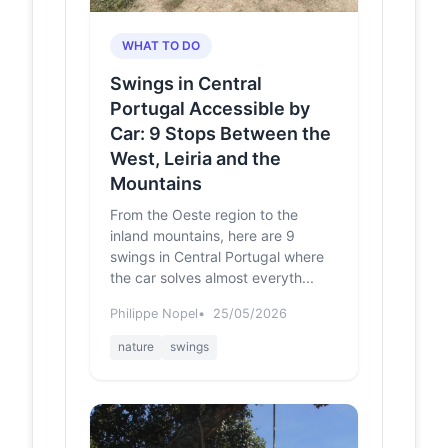
nos une! Situado
na confluência dos
WHAT TO DO
concelhos de
Trancoso, Aguiar
Swings in Central
da Beira e Fornos
Portugal Accessible by
de Algodres, lá no
alto, há um... | By
Car: 9 Stops Between the
Beira Alta TV |
West, Leiria and the
Facebook
Mountains
Baloiço do Pisco - A Serra que nos
une! Situado na confluência dos
From the Oeste region to the
concelhos de Trancoso, Aguiar da
inland mountains, here are 9
Beira e Fornos de Al...
swings in Central Portugal where
the car solves almost everyth...
Nasceu o Baloiço
caruspinus.pt
do Pisco -
Philippe Nopel
25/05/2026
CARUSPINUS
nature
swings
O ano de 2020 não está só a ... um
pouco por todo o país. Em Penedros
da Cabeça, um dos pontos mais
elevados da freguesi...