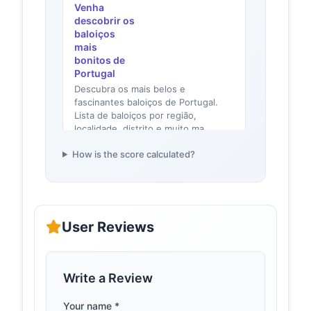
Venha
descobrir os
baloiços
mais
bonitos de
Portugal
Descubra os mais belos e
fascinantes baloiços de Portugal.
Lista de baloiços por região,
localidade, distrito e muito ma...
How is the score calculated?
Estes são os
observador.pt
baloiços mais
procurados do
país – Observador
Coordenadas GPS: 40.57647,
User Reviews
-8.51193 ... Coordenadas GPS:
40°34’19.1″N 8°32’36.1″W O novo
baloiço fica no Parque do Reque...
Write a Review
11 dos baloiços
portosecreto.co
mais bonitos de
Your name *