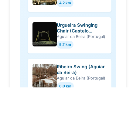
4.2 km
Urgueira Swinging
Chair (Castelo
Branco)
Aguiar da Beira (Portugal)
5.7 km
Ribeiro Swing (Aguiar
da Beira)
Aguiar da Beira (Portugal)
6.0 km
Sweet Sardines from
Trancoso - Pastry
Shop "O Trovador"
Trancoso (Portugal)
(Trancoso)
6.4 km