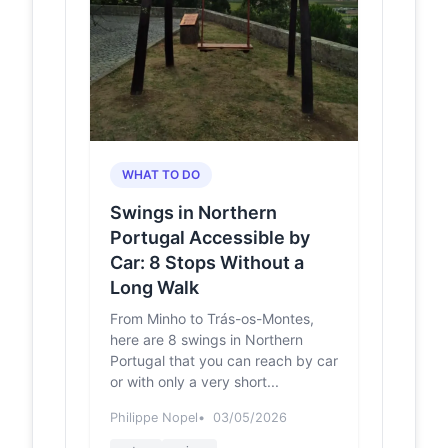
Baloiço do Pisco
beiraaltatv.com
sem poder
baloiçar - a
aventura
terminou... por
enquanto!
Nestas duas semanas, durante o dia
e ao anoitecer, o Baloiço do Pisco
WHAT TO DO
recebeu imensas visitas, onde
rapidamente se torno...
Swings in Northern
Portugal Accessible by
Baloiço do Pisco
beiraaltatv.com
Car: 8 Stops Without a
Diretor: Sérgio Caetano | 27 de
Long Walk
novembro de 2020 | Edição nº 115 ·
© 2020 Beira Alta TV | All Rights
From Minho to Trás-os-Montes,
Reserved
here are 8 swings in Northern
Portugal that you can reach by car
Baloiço do Pisco |
facebook.com
or with only a very short...
Facebook
Baloiço do Pisco. 2,284 likes. Serra
Philippe Nopel
03/05/2026
do Pisco a &quot;Serra Que Nos