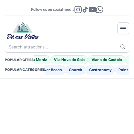
Follow us on social media
Search attractions...
a
Braga
Porto Moniz
Vila Nova de Gaia
Viana do Castelo
Vil
POPULAR CITIES
ng
Fortifications
River Beach
Church
Gastronomy
Point of 
POPULAR CATEGORIES