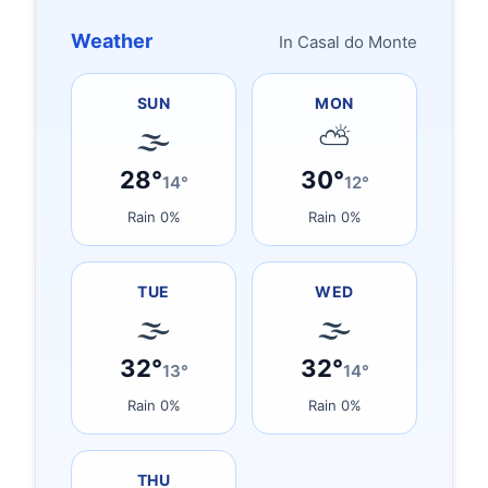
Weather
In Casal do Monte
SUN
MON
🌫
⛅
28°
30°
14°
12°
Rain 0%
Rain 0%
TUE
WED
🌫
🌫
32°
32°
13°
14°
Rain 0%
Rain 0%
THU