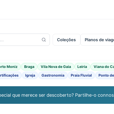
.
Coleções
Planos de via
orto Moniz
Braga
Vila Nova de Gaia
Leiria
Viana do C
rtificações
Igreja
Gastronomia
Praia Fluvial
Ponto de
ecial que merece ser descoberto? Partilhe-o connos