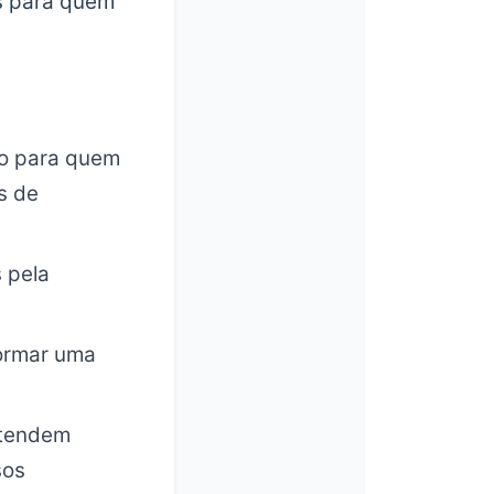
os para quem
ão para quem
s de
s pela
formar uma
retendem
sos