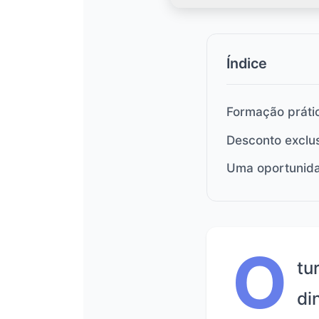
Índice
Formação práti
Desconto exclus
Uma oportunidad
O
tu
di