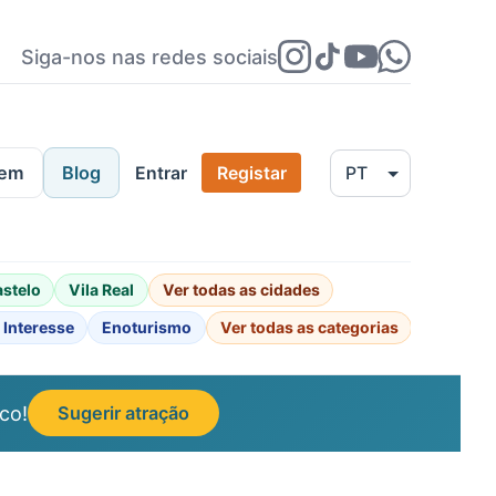
Siga-nos nas redes sociais
gem
Blog
Entrar
Registar
astelo
Vila Real
Ver todas as cidades
 Interesse
Enoturismo
Ver todas as categorias
co!
Sugerir atração