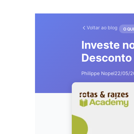
Voltar ao blog
O QU
Investe n
Desconto 
Philippe Nopel
22/05/2