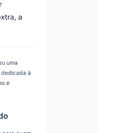
r
xtra, a
eu uma
e dedicada à
mo e
do