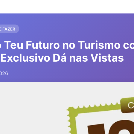
E FAZER
o Teu Futuro no Turismo 
Exclusivo Dá nas Vistas
026