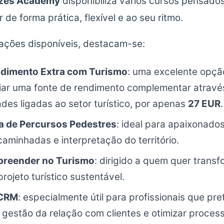
ízes Academy
disponibiliza vários cursos pensad
de forma prática, flexível e ao seu ritmo.
ações disponíveis, destacam-se:
dimento Extra com Turismo
: uma excelente opç
iar uma fonte de rendimento complementar atravé
des ligadas ao setor turístico, por apenas
27 EUR
.
a de Percursos Pedestres
: ideal para apaixonado
caminhadas e interpretação do território.
reender no Turismo
: dirigido a quem quer trans
rojeto turístico sustentável.
 CRM
: especialmente útil para profissionais que p
 gestão da relação com clientes e otimizar proces