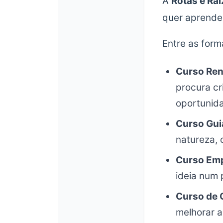
A
Rotas e Ra
quer aprender 
Entre as form
Curso Ren
procura cr
oportunida
Curso Gui
natureza, 
Curso Emp
ideia num p
Curso de
melhorar a