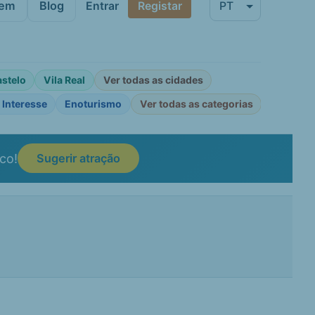
gem
Blog
Entrar
Registar
astelo
Vila Real
Ver todas as cidades
 Interesse
Enoturismo
Ver todas as categorias
co!
Sugerir atração