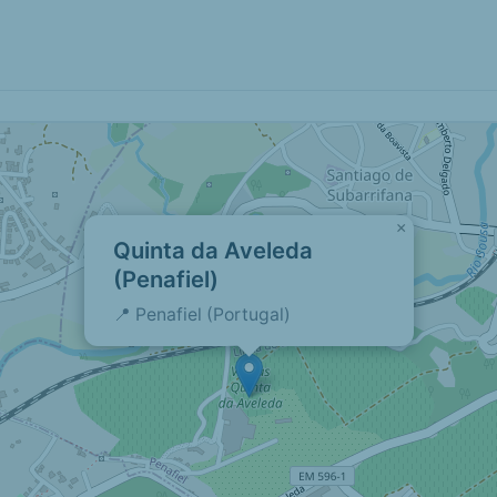
×
Quinta da Aveleda
(Penafiel)
📍 Penafiel (Portugal)