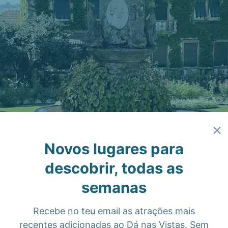
×
Novos lugares para
descobrir, todas as
semanas
Recebe no teu email as atrações mais
recentes adicionadas ao Dá nas Vistas. Sem