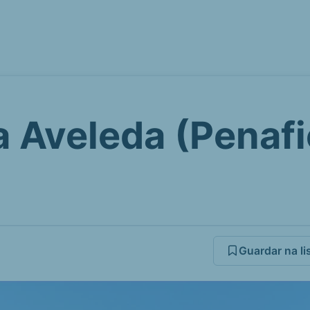
a Aveleda (Penafi
Guardar na li