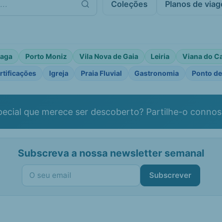
Coleções
Planos de via
raga
Porto Moniz
Vila Nova de Gaia
Leiria
Viana do C
rtificações
Igreja
Praia Fluvial
Gastronomia
Ponto de
ecial que merece ser descoberto? Partilhe-o connos
Subscreva a nossa newsletter semanal
Subscrever