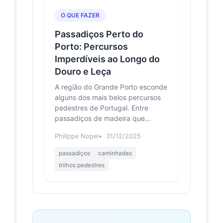
(2026) - All You
MUST Know
O QUE FAZER
Before You Go
(w/ Reviews)
Passadiços Perto do
Known for its bustling atmosphere,
Porto: Percursos
the bridge is easily accessible and
Imperdíveis ao Longo do
connects Porto with Vila Nova de
Gaia. Visitors s...
Douro e Leça
A região do Grande Porto esconde
Visit Vila Nova de
expedia.com
alguns dos mais belos percursos
Gaia: 2026 Travel
pedestres de Portugal. Entre
Guide for Vila Nova
passadiços de madeira que...
de Gaia, Porto |
Expedia
Philippe Nopel
31/12/2025
Travel guide resource for your visit
to Vila Nova de Gaia. Discover the
passadiços
caminhadas
best of Vila Nova de Gaia so you can
trilhos pedestres
plan your t...
Puente de
turismoenportugal.org
Don Luís I,
Oporto -
Vila Nova de