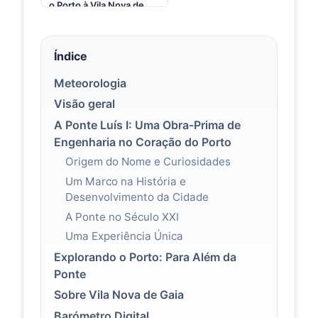
o Porto à Vila Nova de
Gaia, na outra margem
do Douro, onde estão as
famosas caves do Vinho
do Porto. Pela sua
Índice
imponente estrutura em
ferro (última foto da para
Meteorologia
ver claramente), vista de
longe, a ponte é um dos
Visão geral
grandes símbolos da
A Ponte Luís I: Uma Obra-Prima de
cidade. Inaugurado em
1886, o projeto de
Engenharia no Coração do Porto
Teophile Seyrig
Origem do Nome e Curiosidades
(discípulo de Gustav
Eiffel, da Torre Eiffel)
Um Marco na História e
tem dois tabuleiros por
Desenvolvimento da Cidade
onde circulam carros,
trens e pedestres. Na
A Ponte no Século XXI
parte inferior, se está
mais próximo do Douro e
Uma Experiência Única
Explorando o Porto: Para Além da
Ponte
Sobre Vila Nova de Gaia
Barómetro Digital