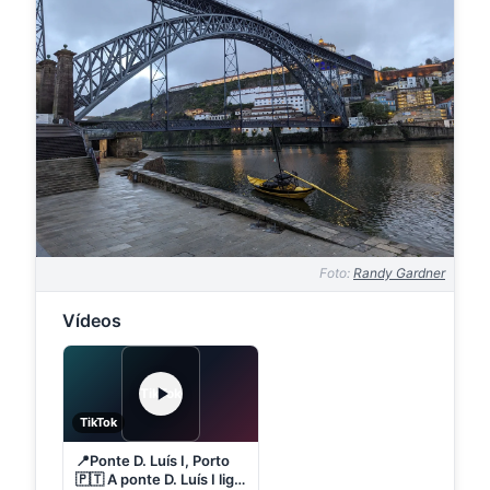
Foto:
Randy Gardner
Vídeos
TikTok
TikTok
📍Ponte D. Luís I, Porto
🇵🇹 A ponte D. Luís I liga