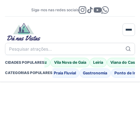
Siga-nos nas redes sociais
Pesquisar atrações...
Braga
Porto Moniz
Vila Nova de Gaia
Leiria
Viana do Caste
CIDADES POPULARES
Fortificações
Igreja
Praia Fluvial
Gastronomia
Ponto de Int
CATEGORIAS POPULARES