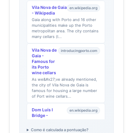
Vila Nova de Gaia
en.wikipedia.org
- Wikipedia
Gaia along with Porto and 16 other
municipalities make up the Porto
metropolitan area. The city contains
many cellars (l...
Vila Nova de
introducingporto.com
Gaia -
Famous for
its Porto
wine cellars
As we&#x27;ve already mentioned,
the city of Vila Nova de Gaia is
famous for housing a large number
of Port wine cellars...
Dom Luís I
en.wikipedia.org
Bridge -
Wikipedia
The Luiz I Bridge (Portuguese:
Como é calculada a pontuação?