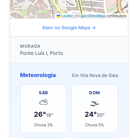
Leaflet
|
©
OpenStreetMap
contributors
Abrir no Google Maps →
MORADA
Ponte Luís I, Porto
Meteorologia
Em Vila Nova de Gaia
SÁB
DOM
⛅
🌫
26°
24°
18°
20°
Chuva 3%
Chuva 5%