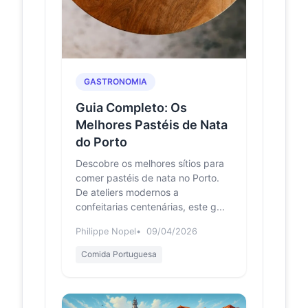
Gaia - Portugal
Its opening took place on November
4th, 1877, and was attended by
Queen Maria Pia and her husband,
King D. Luis I. In th...
GASTRONOMIA
Pont Maria Pia —
fr.wikipedia.org
Guia Completo: Os
Wikipédia
Melhores Pastéis de Nata
Le pont Maria Pia est un grand
viaduc ferroviaire qui franchit le
do Porto
Douro à Porto (Portugal).
Descobre os melhores sítios para
comer pastéis de nata no Porto.
Ponte Maria Pia –
de.wikipedia.org
De ateliers modernos a
Wikipedia
confeitarias centenárias, este g...
Die Ponte Maria Pia, auch Ponte D.
Maria Pia (deutsch Maria-Pia-
Philippe Nopel
09/04/2026
Brücke) ist eine stillgelegte
Eisenbahnbrücke über den D...
Comida Portuguesa
32 Maria Pia
gettyimages.com
Bridge Stock