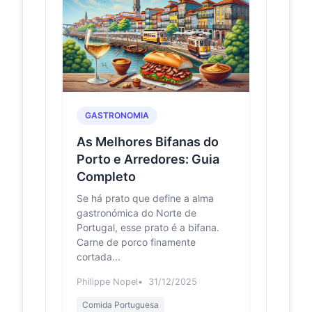
Photos, High-
Res Pictures,
and Images -
Getty Images
Ponte Maria Pia bridge 1877, Ponte
de São João railway bridge, bridges
over River Douro, Porto, Portugal,
Europe · ponte...
GASTRONOMIA
D. Maria
mnsr.museusemonumentospt.pt
As Melhores Bifanas do
Bridge in
Porto
Porto e Arredores: Guia
inaugurated
Completo
146 years
ago -
Se há prato que define a alma
Museu
gastronómica do Norte de
Nacional
Portugal, esse prato é a bifana.
Soares dos
Carne de porco finamente
Reis
cortada...
The D. Maria Pia Bridge is a railway
infrastructure that served the
Philippe Nopel
31/12/2025
Northern Line over the River Douro,
between the citi...
Comida Portuguesa