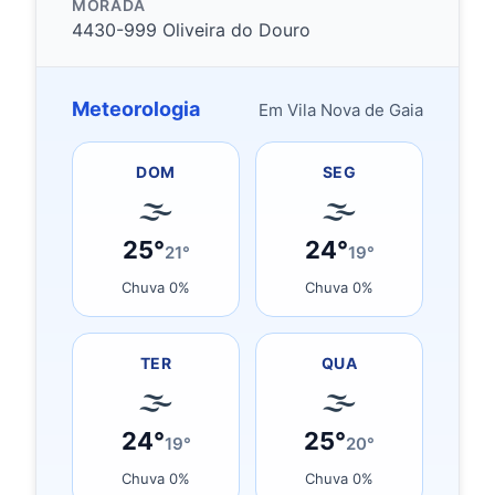
MORADA
4430-999 Oliveira do Douro
Meteorologia
Em Vila Nova de Gaia
DOM
SEG
🌫
🌫
25°
24°
21°
19°
Chuva 0%
Chuva 0%
TER
QUA
🌫
🌫
24°
25°
19°
20°
Chuva 0%
Chuva 0%