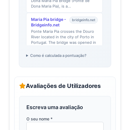
Dona Maria Pia Bridge (Ponte de
Dona Maria Pia), is a...
Maria Pia bridge -
bridgeinfo.net
Bridgeinfo.net
Ponte Maria Pia crosses the Douro
River located in the city of Porto in
Portugal. The bridge was opened in
1877 by the K...
Como é calculada a pontuação?
Maria Pia
feriasportugal.com
Bridge | Férias
Portugal
The Maria Pia bridge (Ponte Maria
Pia), commonly known as Ponte
Avaliações de Utilizadores
Dona Maria, is a railway bridge built
in 1877 by Gustave...
Escreva uma avaliação
Ponte de D. Maria Pia
infopedia.pt
- Infopédia
O seu nome *
A Ponte de D. Maria Pia, construída
nos finais do século XIX, permitiu