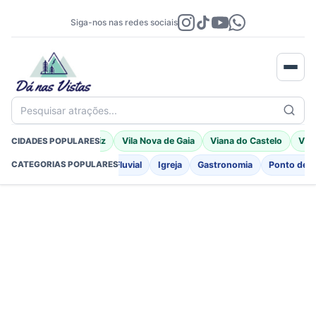
Siga-nos nas redes sociais
Pesquisar atrações...
Braga
Porto Moniz
Vila Nova de Gaia
Viana do Castelo
Vila
CIDADES POPULARES
o
Fortificações
Praia Fluvial
Igreja
Gastronomia
Ponto de I
CATEGORIAS POPULARES