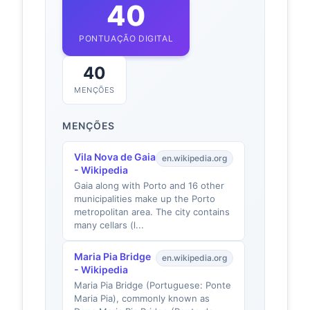
40
PONTUAÇÃO DIGITAL
40
MENÇÕES
MENÇÕES
Vila Nova de Gaia
en.wikipedia.org
- Wikipedia
Gaia along with Porto and 16 other
municipalities make up the Porto
metropolitan area. The city contains
many cellars (l...
Maria Pia Bridge
en.wikipedia.org
- Wikipedia
Maria Pia Bridge (Portuguese: Ponte
Maria Pia), commonly known as