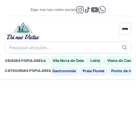
Siga-nos nas redes sociais
Pesquisar atrações...
Porto Moniz
Braga
Vila Nova de Gaia
Leiria
Viana do Caste
CIDADES POPULARES
Fortificações
Igreja
Gastronomia
Praia Fluvial
Ponto de Int
CATEGORIAS POPULARES