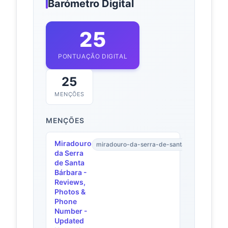
Barómetro Digital
25
PONTUAÇÃO DIGITAL
25
MENÇÕES
MENÇÕES
Miradouro
miradouro-da-serra-de-santa-brbara.wher
da Serra
de Santa
Bárbara -
Reviews,
Photos &
Phone
Number -
Updated