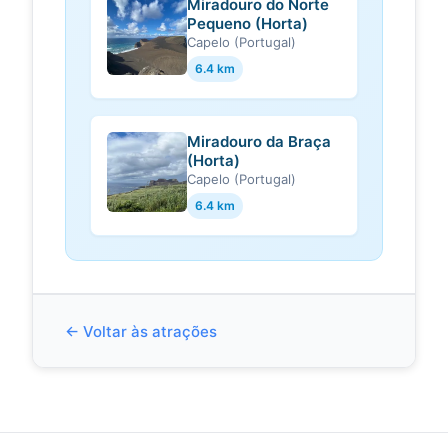
Miradouro do Norte
Miradouro da
mapquest.com
Pequeno (Horta)
Ribeira das
Capelo (Portugal)
Cabras, Horta,
9900, PT -
6.4 km
MapQuest
Horta, 9900 · Hours · Open until ... ·
Advertisement · Own this business?
Miradouro da Braça
Claim it · See a problem?Let us
(Horta)
know · Portugal...
Capelo (Portugal)
6.4 km
Miradouro da Ribeira
google.com
das Cabras
Skip to main content · Accessibility
feedback · Change appearance ·
Sign in · Travel · Explore · Flights ·
Hotels · Vaca...
← Voltar às atrações
Ficheiro:Miradouro
pt.m.wikipedia.org
da Ribeira das
Cabras, Vista para
a Fajã da Praia do
Norte, vistas,