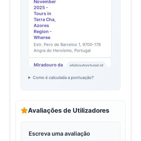
November
2025 -
Tours in
Terra Cha,
Azores
Region -
Wheree
Estr. Pero de Barcelos 1, 9700-178
Angra do Heroísmo, Portugal
Miradouro da
allaboutportugal.pt
Ribeira das
Cabras - Horta
Como é calculada a pontuação?
| All About
Portugal
Space overlooking Fajã da Ribeira
das Cabras, presenting a unique
panoramic view of it: the white
Avaliações de Utilizadores
houses and the cultiva...
Miradouro da
tripadvisor.com
Escreva uma avaliação
Ribeira das
Cabras (2025) -