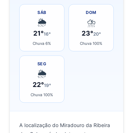
SÁB
DOM
🌦
⛈
21°
23°
16°
20°
Chuva 6%
Chuva 100%
SEG
🌦
22°
19°
Chuva 100%
A localização do Miradouro da Ribeira