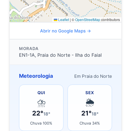
Leaflet
|
©
OpenStreetMap
contributors
Abrir no Google Maps →
MORADA
EN1-1A, Praia do Norte - Ilha do Faial
Meteorologia
Em Praia do Norte
QUI
SEX
⛈
🌦
22°
21°
18°
18°
Chuva 100%
Chuva 34%