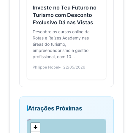
Capelinhos.
Investe no Teu Futuro no
Turismo com Desconto
MIRADOURO DA
yelp.com
Exclusivo Dá nas Vistas
RIBEIRA DAS CABRAS
People use Yelp to search for
Descobre os cursos online da
everything from the city&#x27;s
Rotas e Raízes Academy nas
tastiest burger to the most
áreas do turismo,
renowned cardiologist. What wi...
empreendedorismo e gestão
profissional, com 10...
File:Ribeira
commons.wikimedia.org
das Cabras e
Philippe Nopel
22/05/2026
época
estival, Praia
do Norte,
vistas,
Concelho da
Horta, ilha do
Faial,
Atrações Próximas
Açores,
Portugal.JPG
- Wikimedia
+
Commons