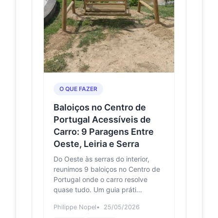
Praia do Norte,
Portugal
★★★★★ · Scenic spot
Miradouro da
lifecooler.com
Ribeira das Cabras
Junto à estrada que atravessa a
freguesia da Praia do Norte, este
miradouro é um recanto muito
O QUE FAZER
aprazível e bem cuidado,...
Baloiços no Centro de
Miradouro da Ribeira
Portugal Acessíveis de
odyssea.eu
das Cabras
Carro: 9 Paragens Entre
(Paisagens narradas
Oeste, Leiria e Serra
a partir de Terra)
O Miradouro da Ribeira das Cabras
Do Oeste às serras do interior,
situa-se na costa norte da ilha,
reunimos 9 baloiços no Centro de
oferecendo uma impressionante
Portugal onde o carro resolve
vista panorâmica sobre...
quase tudo. Um guia práti...
File:Miradouro
Philippe Nopel
25/05/2026
commons.wikimedia.org
da Ribeira das