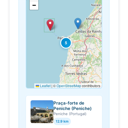
Espreitar o
−
Mundo
O pequeno arquipélago das
Berlengas, situado a cerca de 10km
a oeste de Peniche, é constituído
por três ilhas, das quais...
5
📌À descoberta do
oliraf.com
Forte de São João
Baptista: sentinela de
Peniche, guardiã da
Berlenga.
Na segunda metade do século XVI,
em 1557, Dom Luís de Ataíde,
3.ºConde de Atouguia, escrevia uma
Leaflet
|
©
OpenStreetMap
contributors
carta ao rei [D.Sebasti...
Fort Berlengas. An
sumfinity.com
Praça-forte de
unique Fortress in
Peniche (Peniche)
the municipality of
Peniche (Portugal)
Peniche, Portugal
12.9 km
The Fortress of São João Baptista