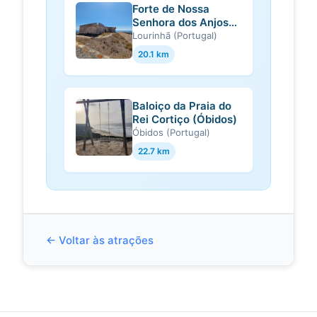
Forte de Nossa
Waymarking.com
Senhora dos Anjos
Waymarking.com is a way to mark
de Paimogo
Lourinhã (Portugal)
unique locations on the planet and
(Lourinhã)
give them a voice. While GPS
20.1 km
technology allows us to...
Baloiço da Praia do
Rei Cortiço (Óbidos)
Óbidos (Portugal)
22.7 km
← Voltar às atrações