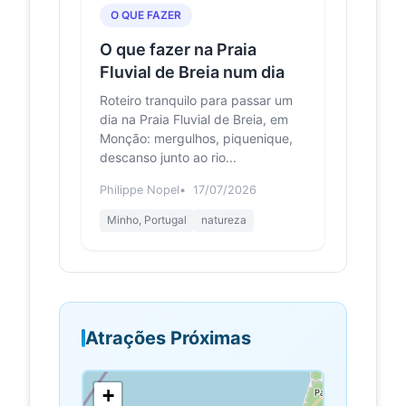
arquitetura mili...
O QUE FAZER
O que fazer na Praia
Berlengas: guia
e-konomista.pt
para visitar um
Fluvial de Breia num dia
paraíso protegido
Roteiro tranquilo para passar um
Forte de S. João Baptista que possui
dia na Praia Fluvial de Breia, em
capacidade de alojamento para 50
Monção: mergulhos, piquenique,
pessoas, mas carece de reserva
descanso junto ao rio...
prévia junto da Ass...
Philippe Nopel
17/07/2026
Forte de São
portugal2050.com
João Baptista
Minho, Portugal
natureza
O Forte de São João Baptista ...
situa-se ao largo da costa ocidental
de Portugal, na maior ilha do
arquipélago das Berl...
Forte de São
espreitaromundo.com
Atrações Próximas
João
Baptista,
Berlengas
+
(17/365) -