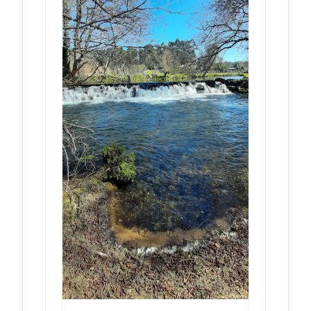
Dom João IV, and completed in
1656. Built to prev...
Forte de São
allaboutportugal.pt
João Baptista /
Forte da
Berlenga -
Peniche | All
About Portugal
Forte de São João Baptis… · Leiria
&gt; Peniche &gt; Peniche (São
Pedro) Heritage · Large stone wall
rosea in the shape...
PASSEIOS EM
turismodocentro.pt
FAMÍLIA EM
PENICHE –
Turismo
Centro
Portugal
Também conhecido como Fortaleza
das Berlengas, o Forte de São João
Baptista é um edifício com planta de