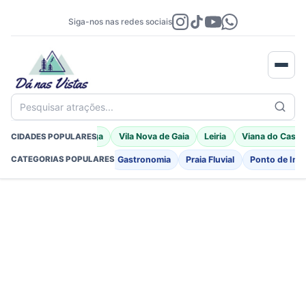
Siga-nos nas redes sociais
Pesquisar atrações...
Porto Moniz
Braga
Vila Nova de Gaia
Leiria
Viana do Caste
CIDADES POPULARES
Fortificações
Igreja
Gastronomia
Praia Fluvial
Ponto de Int
CATEGORIAS POPULARES