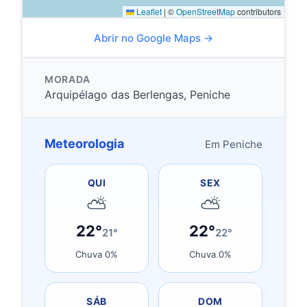
Leaflet
|
©
OpenStreetMap
contributors
Abrir no Google Maps →
MORADA
Arquipélago das Berlengas, Peniche
Meteorologia
Em Peniche
QUI
SEX
⛅
⛅
22°
22°
21°
22°
Chuva 0%
Chuva 0%
SÁB
DOM