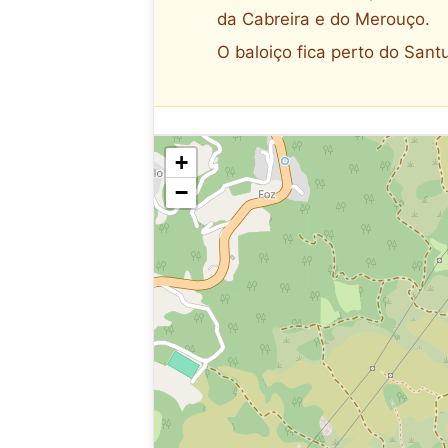
da Cabreira e do Merouço.
O baloiço fica perto do Santu
+
−