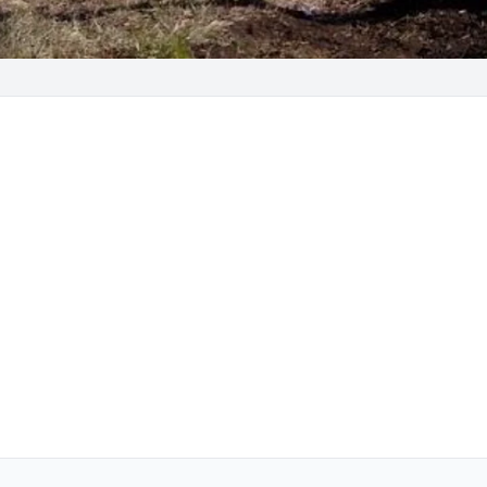
spam, cancelas quando quiseres.
Subscrever
Talvez mais tarde