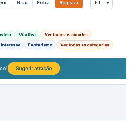
gem
Blog
Entrar
Registar
astelo
Vila Real
Ver todas as cidades
 Interesse
Enoturismo
Ver todas as categorias
co!
Sugerir atração