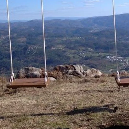
×
Novos lugares para
descobrir, todas as
semanas
Recebe no teu email as atrações mais
recentes adicionadas ao Dá nas Vistas. Sem