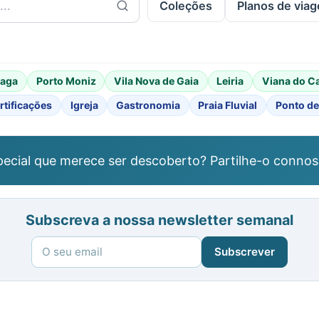
Coleções
Planos de via
raga
Porto Moniz
Vila Nova de Gaia
Leiria
Viana do C
rtificações
Igreja
Gastronomia
Praia Fluvial
Ponto de
ecial que merece ser descoberto? Partilhe-o connos
Subscreva a nossa newsletter semanal
Subscrever