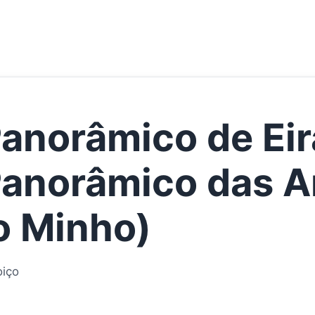
Panorâmico de Eir
Panorâmico das 
do Minho)
oiço