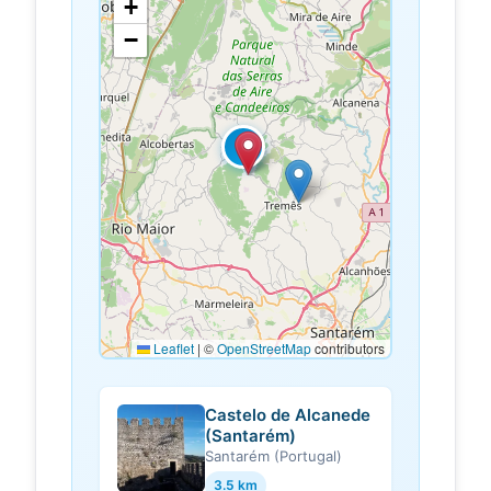
+
−
5
Leaflet
|
©
OpenStreetMap
contributors
Castelo de Alcanede
(Santarém)
Santarém (Portugal)
3.5 km