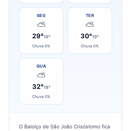
SEG
TER
⛅
⛅
29°
30°
19°
19°
Chuva 0%
Chuva 0%
QUA
⛅
32°
18°
Chuva 0%
O Baloiço de São João Crisóstomo fica