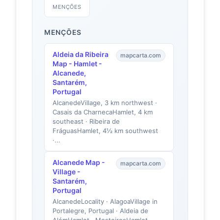
MENÇÕES
MENÇÕES
Aldeia da Ribeira
mapcarta.com
Map - Hamlet -
Alcanede,
Santarém,
Portugal
AlcanedeVillage, 3 km northwest ·
Casais da CharnecaHamlet, 4 km
southeast · Ribeira de
FráguasHamlet, 4½ km southwest
·...
Alcanede Map -
mapcarta.com
Village -
Santarém,
Portugal
AlcanedeLocality · AlagoaVillage in
Portalegre, Portugal · Aldeia de