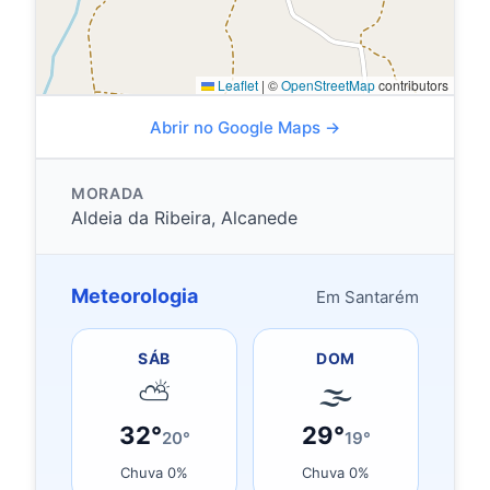
Leaflet
|
©
OpenStreetMap
contributors
Abrir no Google Maps →
MORADA
Aldeia da Ribeira, Alcanede
Meteorologia
Em Santarém
SÁB
DOM
⛅
🌫
32°
29°
20°
19°
Chuva 0%
Chuva 0%