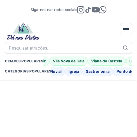
Siga-nos nas redes sociais
Pesquisar atrações...
Braga
Porto Moniz
Vila Nova de Gaia
Viana do Castelo
Leir
CIDADES POPULARES
o
Fortificações
Praia Fluvial
Igreja
Gastronomia
Ponto de I
CATEGORIAS POPULARES