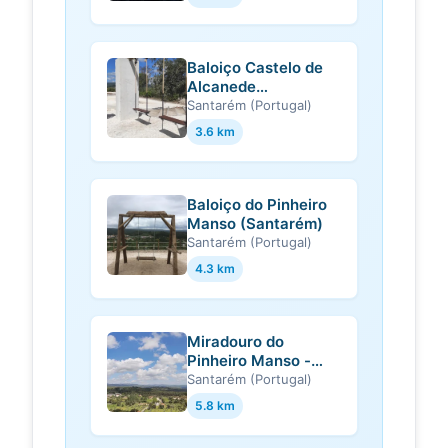
Baloiço Castelo de
Alcanede
(Santarém)
Santarém (Portugal)
3.6 km
Baloiço do Pinheiro
Manso (Santarém)
Santarém (Portugal)
4.3 km
Miradouro do
Pinheiro Manso -
Abrã (Santarém)
Santarém (Portugal)
5.8 km