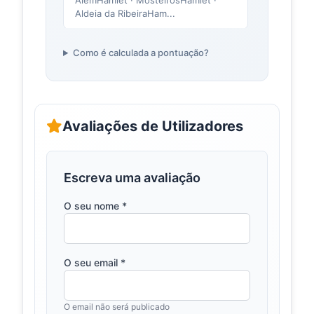
AlémHamlet · MosteirosHamlet ·
Aldeia da RibeiraHam...
Baloiços em
baloicosdeportugal.pt
Como é calculada a pontuação?
Santarém –
Baloiços de
Portugal
Consulte todos os baloiços do
distrito de Santarém, em Portugal!
Avaliações de Utilizadores
Veja como chegar, localização, fotos,
mapas, direções e...
Baloiço de
trilhosecaminhadas.com
Escreva uma avaliação
São João
Crisóstomo
O seu nome *
( Santarém )
| Trilhos &
Caminhadas
O Baloiço de São João Crisóstomo
O seu email *
fica localizado em: Alcanede,
Santarém distrito de Santarém
Longitude: -8.805593 Ver no...
O email não será publicado