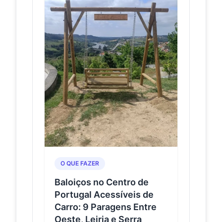
District,
Portugal
Baloiço dos Gagos · Baloiço dos
Moinhos · Baloiço este Vale, Vale a
Pena · Baloiço MIA · Baloiço
Miradouro de Vaqueiros...
O QUE FAZER
Baloiços no Centro de
Portugal Acessíveis de
Carro: 9 Paragens Entre
Oeste, Leiria e Serra