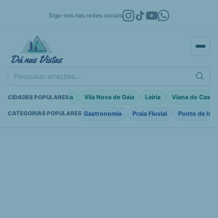
Siga-nos nas redes sociais
Pesquisar atrações...
Porto Moniz
Braga
Vila Nova de Gaia
Leiria
Viana do Caste
CIDADES POPULARES
Fortificações
Igreja
Gastronomia
Praia Fluvial
Ponto de Int
CATEGORIAS POPULARES