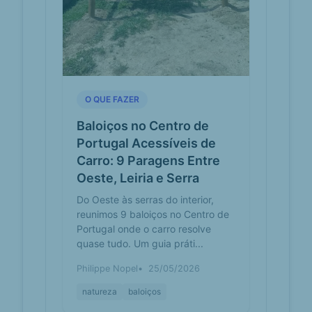
enriquecem o
melhor de
Aguiar da Beira
Vítor Pinto, proprietário e autor ... a
chilrear, neste que é um espaço de
verdadeiro lazer. Aguiar da Beira tem
um lequ...
O QUE FAZER
Baloiços no Centro de
Os Baloiços
baloicosdeportugal.pt
Miradouros
Portugal Acessíveis de
de Portugal!
Carro: 9 Paragens Entre
– Baloiços
Oeste, Leiria e Serra
de Portugal
Se preferir, busque os baloiços de
Do Oeste às serras do interior,
portugal nas localidades de Águeda,
reunimos 9 baloiços no Centro de
Aguiar da Beira, Alenquer,
Portugal onde o carro resolve
Alvaiázere, Anadia, Ar...
quase tudo. Um guia práti...
Baloiços em
baloicosdeportugal.pt
Philippe Nopel
25/05/2026
Aguiar da
Beira –
natureza
baloiços
Baloiços de