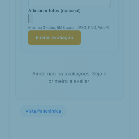
Províncias
Este baloiço, apesar de não ser dos
Adicionar fotos (opcional)
mais famosos, oferece uma vista
incrível sobre o rio Douro.
Máximo 3 fotos, 5MB cada (JPEG, PNG, WebP)
Baloiços em
blog.topatlantico.pt
Enviar avaliação
portugal: TOP
10
Em primeiro lugar, os baloiços fazem
parte do imaginário infantil de
praticamente todos nós.Hoje
fazemos uma viagem para...
Ainda não há avaliações. Seja o
primeiro a avaliar!
Baloiços por
supercasa.pt
Portugal: Conheça
os 10 magníficos
baloiços do país -
SUPERCASA
Vista Panorâmica
Os baloiços pertencerem ao
imaginário infantil de praticamente
todos nós, evocando uma grande
sensação de liberdade e me...