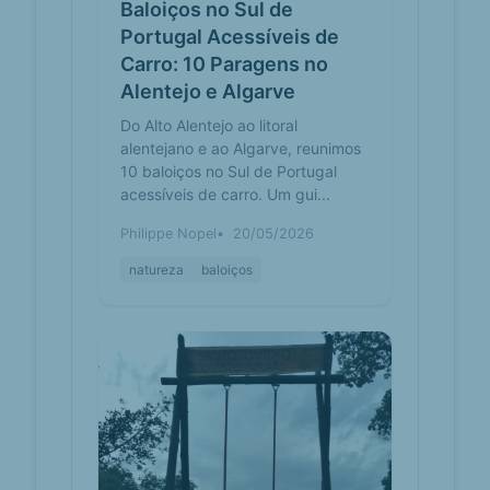
Baloiço da Foz Cabril (Castro Daire) -
Baloiços no Sul de
20 Km Baloi...
Portugal Acessíveis de
Carro: 10 Paragens no
Baloiço
baloicosdeportugal.pt
Alentejo e Algarve
Entre-
Serras –
Do Alto Alentejo ao litoral
Baloiços de
alentejano e ao Algarve, reunimos
Portugal
10 baloiços no Sul de Portugal
Venha conhecer o Baloiço Entre-
acessíveis de carro. Um gui...
Serras, localizado em Seia, no
distrito de Guarda, na região Centro.
Philippe Nopel
20/05/2026
Consulte o mapa, fot...
natureza
baloiços
Nasceu o Baloiço
caruspinus.pt
do Pisco -
CARUSPINUS
O ano de 2020 não está só a ... um
pouco por todo o país. Em Penedros
da Cabeça, um dos pontos mais
elevados da freguesi...
Baloiço do
baloicosdeportugal.pt