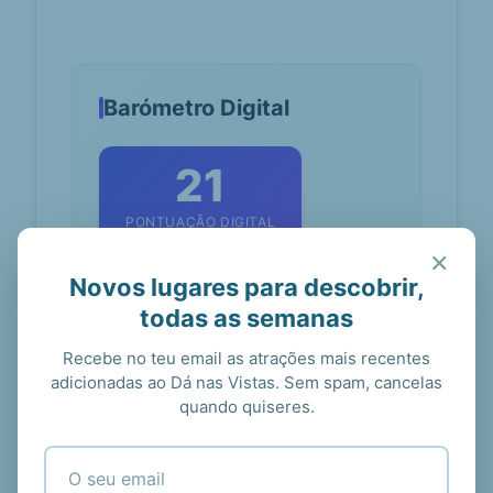
Barómetro Digital
21
PONTUAÇÃO DIGITAL
×
21
Novos lugares para descobrir,
MENÇÕES
todas as semanas
Recebe no teu email as atrações mais recentes
MENÇÕES
adicionadas ao Dá nas Vistas. Sem spam, cancelas
quando quiseres.
Baloiços de
baloicosdeportugal.pt
Portugal –
Venha
descobrir os